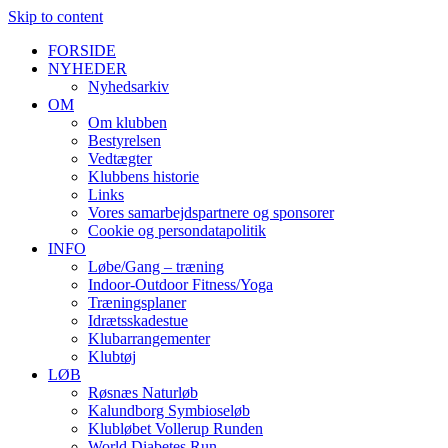
Skip to content
FORSIDE
NYHEDER
Nyhedsarkiv
OM
Om klubben
Bestyrelsen
Vedtægter
Klubbens historie
Links
Vores samarbejdspartnere og sponsorer
Cookie og persondatapolitik
INFO
Løbe/Gang – træning
Indoor-Outdoor Fitness/Yoga
Træningsplaner
Idrætsskadestue
Klubarrangementer
Klubtøj
LØB
Røsnæs Naturløb
Kalundborg Symbioseløb
Klubløbet Vollerup Runden
World Diabetes Run