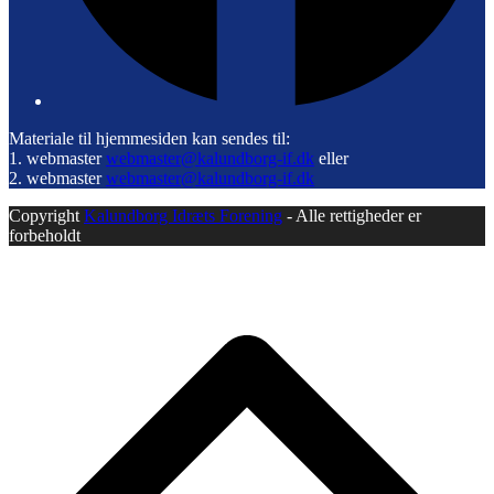
Materiale til hjemmesiden kan sendes til:
1. webmaster
webmaster@kalundborg-if.dk
eller
2. webmaster
webmaster@kalundborg-if.dk
Copyright
Kalundborg Idræts Forening
- Alle rettigheder er
forbeholdt
B
T
T