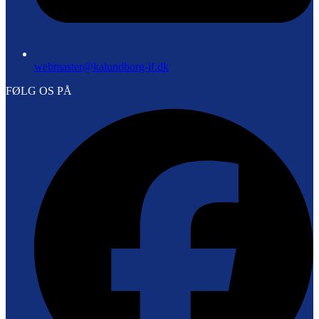
webmaster@kalundborg-if.dk
FØLG OS PÅ
F