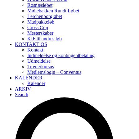
Røsnæsløbet
Møllebakken Rundt Løbet
Lerchenborgløbet
Madpakkeløb
Cross Cup
Mesterskaber
KIF til andres løb
KONTAKT OS
Kontakt
Indmeldelse og kontingentbetaling
Udmeldelse
Trænerkursus
Medlemslogin – Conventus
KALENDER
Kalender
ARKIV
Search