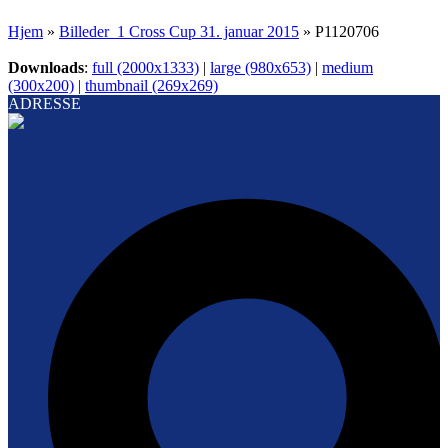
Hjem
»
Billeder_1 Cross Cup 31. januar 2015
»
P1120706
Downloads
:
full (2000x1333)
|
large (980x653)
|
medium
(300x200)
|
thumbnail (269x269)
ADRESSE