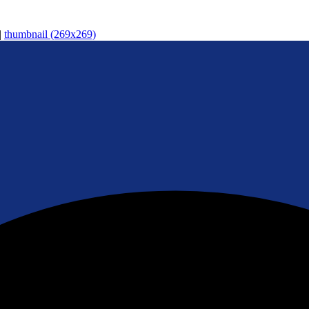
|
thumbnail (269x269)