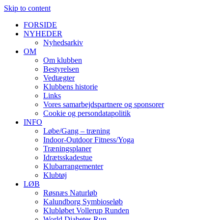
Skip to content
FORSIDE
NYHEDER
Nyhedsarkiv
OM
Om klubben
Bestyrelsen
Vedtægter
Klubbens historie
Links
Vores samarbejdspartnere og sponsorer
Cookie og persondatapolitik
INFO
Løbe/Gang – træning
Indoor-Outdoor Fitness/Yoga
Træningsplaner
Idrætsskadestue
Klubarrangementer
Klubtøj
LØB
Røsnæs Naturløb
Kalundborg Symbioseløb
Klubløbet Vollerup Runden
World Diabetes Run