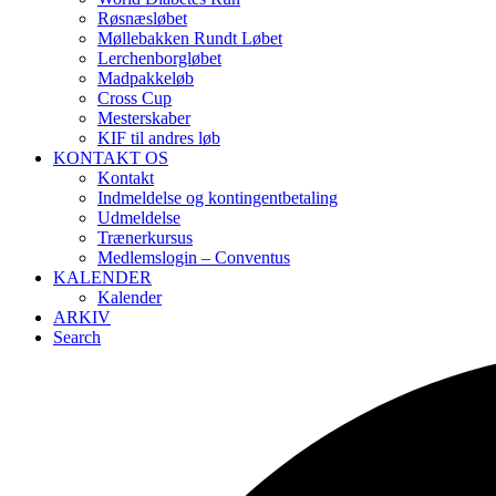
Røsnæsløbet
Møllebakken Rundt Løbet
Lerchenborgløbet
Madpakkeløb
Cross Cup
Mesterskaber
KIF til andres løb
KONTAKT OS
Kontakt
Indmeldelse og kontingentbetaling
Udmeldelse
Trænerkursus
Medlemslogin – Conventus
KALENDER
Kalender
ARKIV
Search