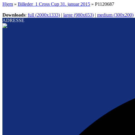
Hjem
»
Billeder_1 Cross Cup 31. januar 2015
»
P1120687
Downloads
:
full (2000x1333)
|
large (980x653)
|
medium (300x200)
ADRESSE