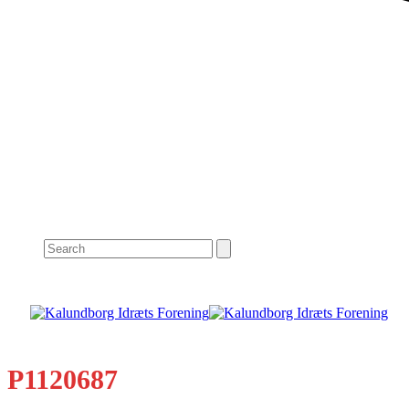
Search
P1120687