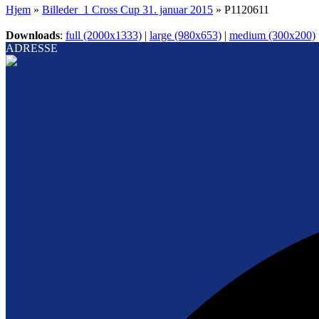
Hjem
»
Billeder_1 Cross Cup 31. januar 2015
»
P1120611
Downloads
:
full (2000x1333)
|
large (980x653)
|
medium (300x200)
ADRESSE