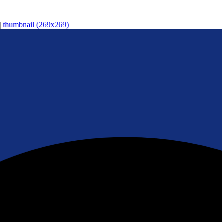
|
thumbnail (269x269)