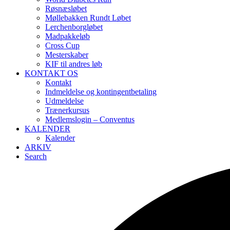
Røsnæsløbet
Møllebakken Rundt Løbet
Lerchenborgløbet
Madpakkeløb
Cross Cup
Mesterskaber
KIF til andres løb
KONTAKT OS
Kontakt
Indmeldelse og kontingentbetaling
Udmeldelse
Trænerkursus
Medlemslogin – Conventus
KALENDER
Kalender
ARKIV
Search