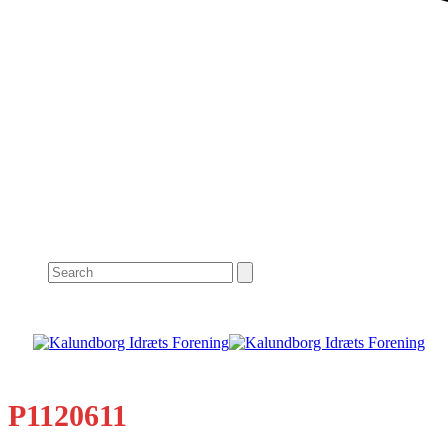
Search
P1120611