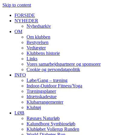
Skip to content
FORSIDE
NYHEDER
Nyhedsarkiv
OM
Om klubben
Bestyrelsen
Vedtægter
Klubbens historie
Links
Vores samarbejdspartnere og sponsorer
Cookie og persondatapolitik
INFO
Løbe/Gang – træning
Indoor-Outdoor Fitness/Yoga
Træningsplaner
Idrætsskadestue
Klubarrangementer
Klubtøj
LØB
Røsnæs Naturløb
Kalundborg Symbioseløb
Klubløbet Vollerup Runden
World Diabetes Run