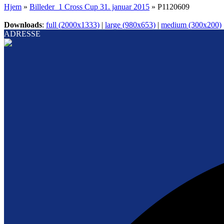
Hjem
»
Billeder_1 Cross Cup 31. januar 2015
»
P1120609
Downloads
:
full (2000x1333)
|
large (980x653)
|
medium (300x200)
ADRESSE