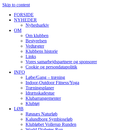
Skip to content
FORSIDE
NYHEDER
Nyhedsarkiv
OM
Om klubben
Bestyrelsen
Vedtægter
Klubbens historie
Links
Vores samarbejdspartnere og sponsorer
Cookie og persondatapolitik
INFO
Løbe/Gang – træning
Indoor-Outdoor Fitness/Yoga
Træningsplaner
Idrætsskadestue
Klubarrangementer
Klubtøj
LØB
Røsnæs Naturløb
Kalundborg Symbioseløb
Klubløbet Vollerup Runden
World Diabetes Run