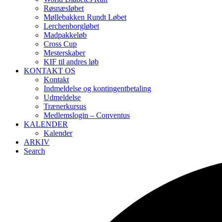
Røsnæsløbet
Møllebakken Rundt Løbet
Lerchenborgløbet
Madpakkeløb
Cross Cup
Mesterskaber
KIF til andres løb
KONTAKT OS
Kontakt
Indmeldelse og kontingentbetaling
Udmeldelse
Trænerkursus
Medlemslogin – Conventus
KALENDER
Kalender
ARKIV
Search