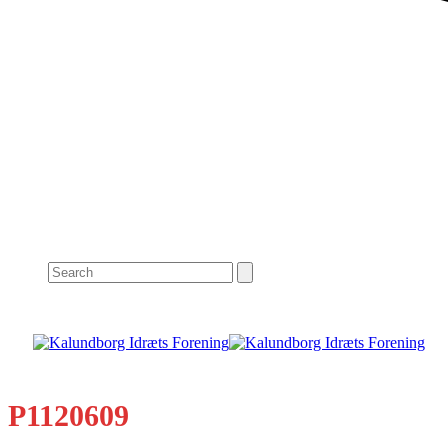
Search
P1120609