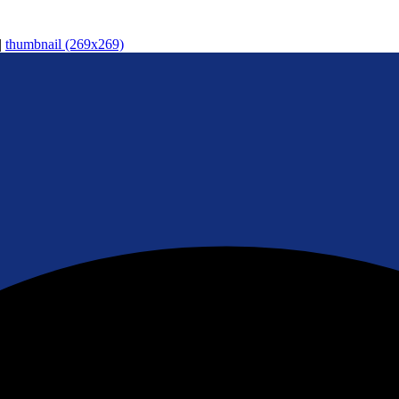
|
thumbnail (269x269)