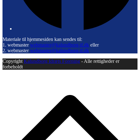
Materiale til hjemmesiden kan sendes til:
1. webmaster
webmaster@kalundborg-if.dk
eller
2. webmaster
webmaster@kalundborg-if.dk
Copyright
Kalundborg Idræts Forening
- Alle rettigheder er
forbeholdt
B
T
T