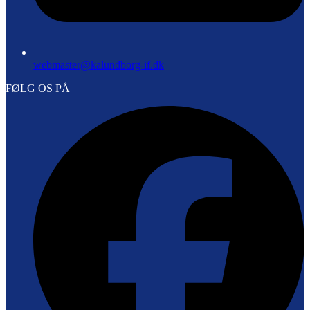
webmaster@kalundborg-if.dk
FØLG OS PÅ
F