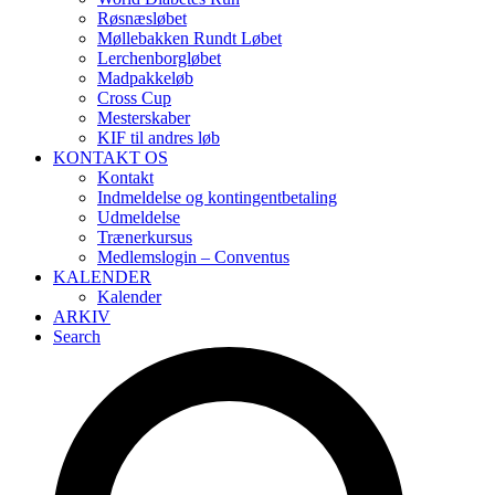
Røsnæsløbet
Møllebakken Rundt Løbet
Lerchenborgløbet
Madpakkeløb
Cross Cup
Mesterskaber
KIF til andres løb
KONTAKT OS
Kontakt
Indmeldelse og kontingentbetaling
Udmeldelse
Trænerkursus
Medlemslogin – Conventus
KALENDER
Kalender
ARKIV
Search