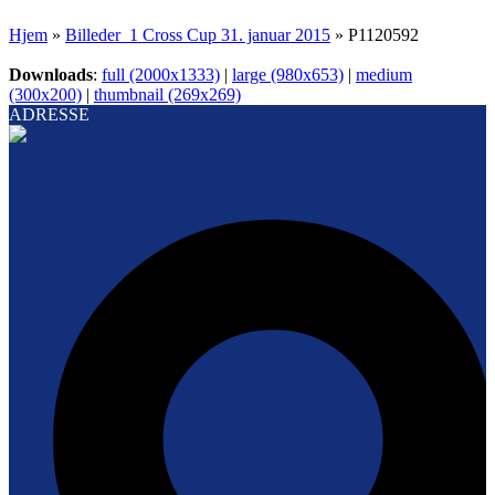
Hjem
»
Billeder_1 Cross Cup 31. januar 2015
»
P1120592
Downloads
:
full (2000x1333)
|
large (980x653)
|
medium
(300x200)
|
thumbnail (269x269)
ADRESSE