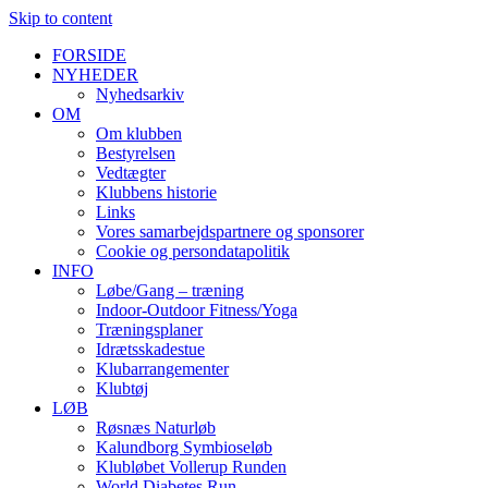
Skip to content
FORSIDE
NYHEDER
Nyhedsarkiv
OM
Om klubben
Bestyrelsen
Vedtægter
Klubbens historie
Links
Vores samarbejdspartnere og sponsorer
Cookie og persondatapolitik
INFO
Løbe/Gang – træning
Indoor-Outdoor Fitness/Yoga
Træningsplaner
Idrætsskadestue
Klubarrangementer
Klubtøj
LØB
Røsnæs Naturløb
Kalundborg Symbioseløb
Klubløbet Vollerup Runden
World Diabetes Run