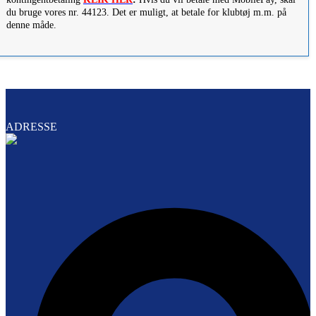
du bruge vores nr. 44123. Det er muligt, at betale for klubtøj m.m. på
denne måde.
ADRESSE