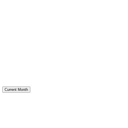
Current Month