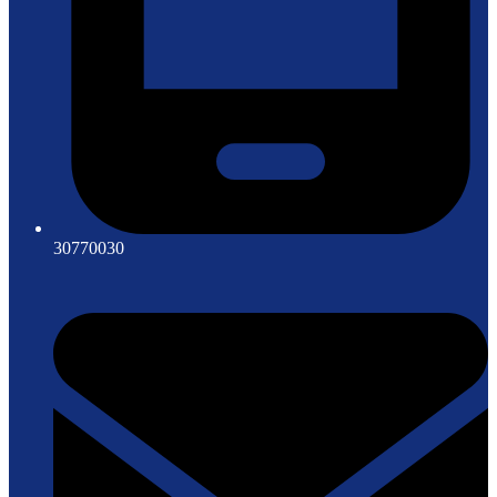
30770030