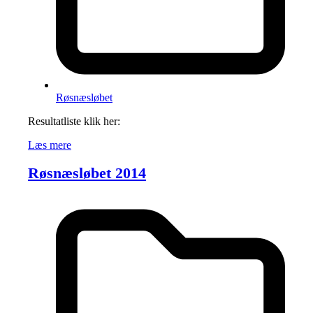
Røsnæsløbet
Resultatliste klik her:
Læs mere
Røsnæsløbet 2014