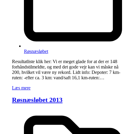
Røsnæsløbet
Resultatliste klik her: Vi er meget glade for at der er 148
forhåndstilmeldte, og med det gode vejr kan vi måske nå
200, hvilket vil være ny rekord. Lidt info: Depoter: 7 km-
ruten: -efter ca. 3 km: vand/saft 16,1 km-ruten:…
Læs mere
Røsnæsløbet 2013