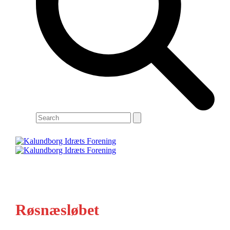
Search
Open
Close
mobile
mobile
menu
menu
Røsnæsløbet