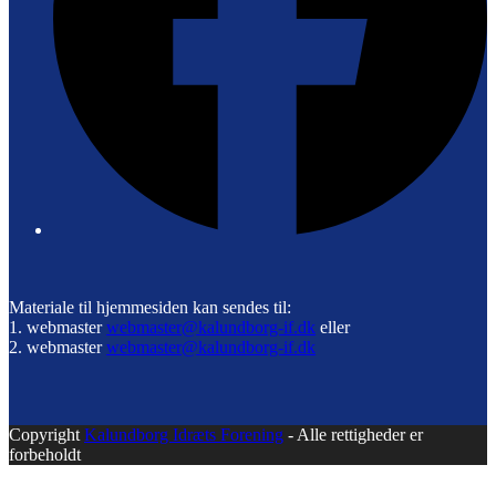
Materiale til hjemmesiden kan sendes til:
1. webmaster
webmaster@kalundborg-if.dk
eller
2. webmaster
webmaster@kalundborg-if.dk
Copyright
Kalundborg Idræts Forening
- Alle rettigheder er
forbeholdt
B
T