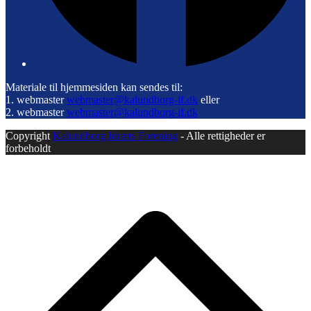
Materiale til hjemmesiden kan sendes til:
1. webmaster
webmaster@kalundborg-if.dk
eller
2. webmaster
webmaster@kalundborg-if.dk
Copyright
Kalundborg Idræts Forening
- Alle rettigheder er
forbeholdt
B
T
T