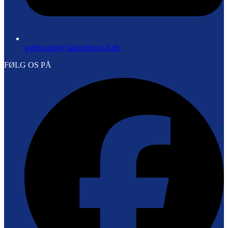
webmaster@kalundborg-if.dk
FØLG OS PÅ
F