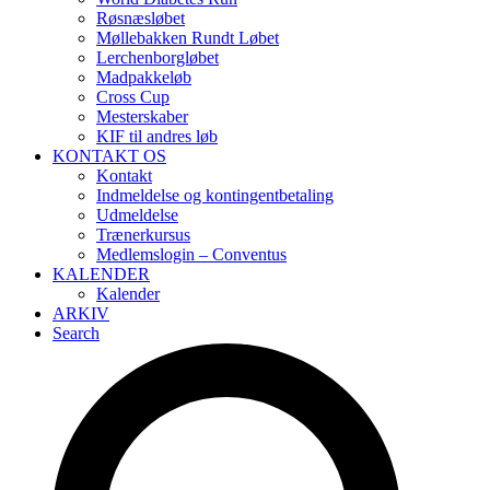
Røsnæsløbet
Møllebakken Rundt Løbet
Lerchenborgløbet
Madpakkeløb
Cross Cup
Mesterskaber
KIF til andres løb
KONTAKT OS
Kontakt
Indmeldelse og kontingentbetaling
Udmeldelse
Trænerkursus
Medlemslogin – Conventus
KALENDER
Kalender
ARKIV
Search