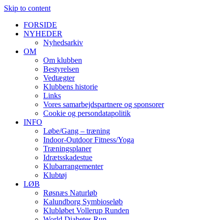
Skip to content
FORSIDE
NYHEDER
Nyhedsarkiv
OM
Om klubben
Bestyrelsen
Vedtægter
Klubbens historie
Links
Vores samarbejdspartnere og sponsorer
Cookie og persondatapolitik
INFO
Løbe/Gang – træning
Indoor-Outdoor Fitness/Yoga
Træningsplaner
Idrætsskadestue
Klubarrangementer
Klubtøj
LØB
Røsnæs Naturløb
Kalundborg Symbioseløb
Klubløbet Vollerup Runden
World Diabetes Run