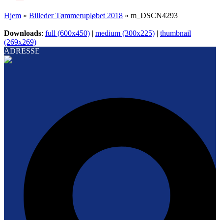
Hjem
»
Billeder Tømmerupløbet 2018
»
m_DSCN4293
Downloads
:
full (600x450)
|
medium (300x225)
|
thumbnail
(269x269)
ADRESSE