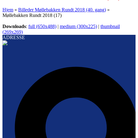
Hjem
»
Billeder Møllebakken Rundt 2018 (40. gang)
»
Møllebakken Rundt 2018 (17)
Downloads
:
full (650x488)
|
medium (300x225)
|
thumbnail
(269x269)
ADRESSE