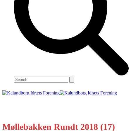
Search
Open
Close
mobile
mobile
menu
menu
Møllebakken Rundt 2018 (17)