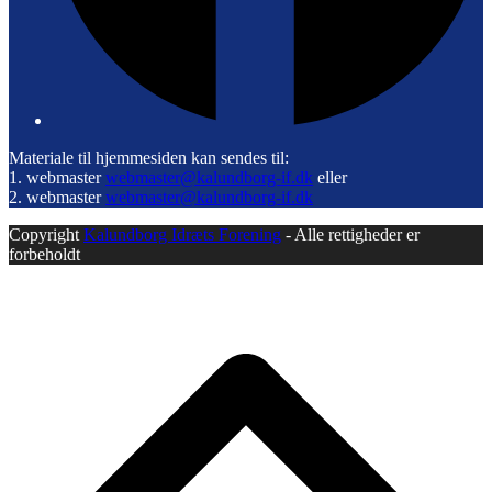
Materiale til hjemmesiden kan sendes til:
1. webmaster
webmaster@kalundborg-if.dk
eller
2. webmaster
webmaster@kalundborg-if.dk
Copyright
Kalundborg Idræts Forening
- Alle rettigheder er
forbeholdt
B
T
T