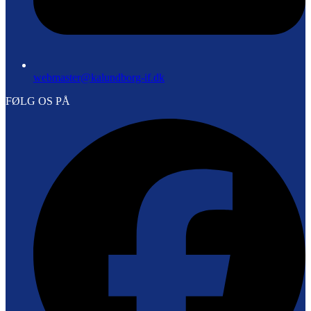
webmaster@kalundborg-if.dk
FØLG OS PÅ
F