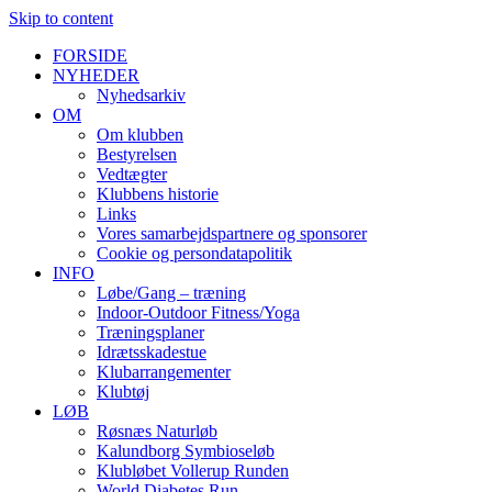
Skip to content
FORSIDE
NYHEDER
Nyhedsarkiv
OM
Om klubben
Bestyrelsen
Vedtægter
Klubbens historie
Links
Vores samarbejdspartnere og sponsorer
Cookie og persondatapolitik
INFO
Løbe/Gang – træning
Indoor-Outdoor Fitness/Yoga
Træningsplaner
Idrætsskadestue
Klubarrangementer
Klubtøj
LØB
Røsnæs Naturløb
Kalundborg Symbioseløb
Klubløbet Vollerup Runden
World Diabetes Run