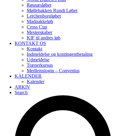
Røsnæsløbet
Møllebakken Rundt Løbet
Lerchenborgløbet
Madpakkeløb
Cross Cup
Mesterskaber
KIF til andres løb
KONTAKT OS
Kontakt
Indmeldelse og kontingentbetaling
Udmeldelse
Trænerkursus
Medlemslogin – Conventus
KALENDER
Kalender
ARKIV
Search