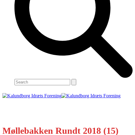
Search
Open
Close
mobile
mobile
menu
menu
Møllebakken Rundt 2018 (15)