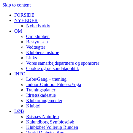
Skip to content
FORSIDE
NYHEDER
Nyhedsarkiv
OM
Om klubben
Bestyrelsen
Vedtægter
Klubbens historie
Links
Vores samarbejdspartnere og sponsorer
Cookie og persondatapolitik
INFO
Løbe/Gang – træning
Indoor-Outdoor Fitness/Yoga
Træningsplaner
Idrætsskadestue
Klubarrangementer
Klubtøj
LØB
Røsnæs Naturløb
Kalundborg Symbioseløb
Klubløbet Vollerup Runden
World Diabetes Run