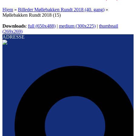
Hjem
»
Billeder Møllebakken Rundt 2018 (40. gang)
»
Møllebakken Rundt 2018 (15)
Downloads
:
full (650x488)
|
medium (300x225)
|
thumbnail
(269x269)
ADRESSE