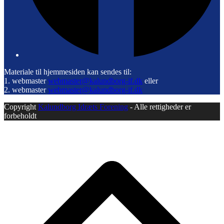
Materiale til hjemmesiden kan sendes til:
1. webmaster
webmaster@kalundborg-if.dk
eller
2. webmaster
webmaster@kalundborg-if.dk
Copyright
Kalundborg Idræts Forening
- Alle rettigheder er
forbeholdt
B
T
T