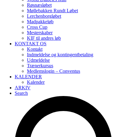
Røsnæsløbet
Møllebakken Rundt Løbet
Lerchenborgløbet
Madpakkeløb
Cross Cup
Mesterskaber
KIF til andres løb
KONTAKT OS
Kontakt
Indmeldelse og kontingentbetaling
Udmeldelse
Trænerkursus
Medlemslogin – Conventus
KALENDER
Kalender
ARKIV
Search