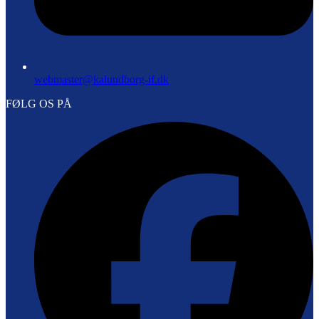
webmaster@kalundborg-if.dk
FØLG OS PÅ
F