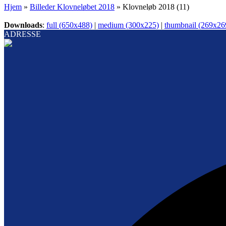
Hjem
»
Billeder Klovneløbet 2018
»
Klovneløb 2018 (11)
Downloads
:
full (650x488)
|
medium (300x225)
|
thumbnail (269x26
ADRESSE