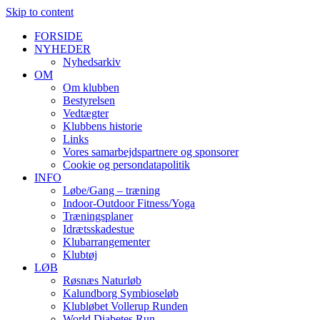
Skip to content
FORSIDE
NYHEDER
Nyhedsarkiv
OM
Om klubben
Bestyrelsen
Vedtægter
Klubbens historie
Links
Vores samarbejdspartnere og sponsorer
Cookie og persondatapolitik
INFO
Løbe/Gang – træning
Indoor-Outdoor Fitness/Yoga
Træningsplaner
Idrætsskadestue
Klubarrangementer
Klubtøj
LØB
Røsnæs Naturløb
Kalundborg Symbioseløb
Klubløbet Vollerup Runden
World Diabetes Run