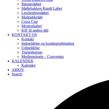
Røsnæsløbet
Møllebakken Rundt Løbet
Lerchenborgløbet
Madpakkeløb
Cross Cup
Mesterskaber
KIF til andres løb
KONTAKT OS
Kontakt
Indmeldelse og kontingentbetaling
Udmeldelse
Trænerkursus
Medlemslogin – Conventus
KALENDER
Kalender
ARKIV
Search