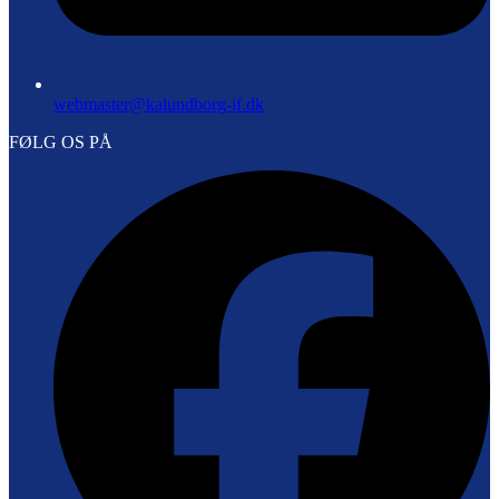
webmaster@kalundborg-if.dk
FØLG OS PÅ
F