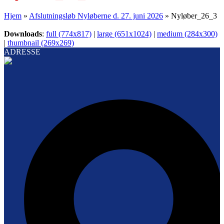
Hjem
»
Afslutningsløb Nyløberne d. 27. juni 2026
»
Nyløber_26_3
Downloads
:
full (774x817)
|
large (651x1024)
|
medium (284x300)
|
thumbnail (269x269)
ADRESSE