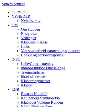
Skip to content
FORSIDE
NYHEDER
Nyhedsarkiv
OM
Om klubben
Bestyrelsen
Vedtægter
Klubbens historie
Links
Vores samarbejdspartnere og sponsorer
Cookie og persondatapolitik
INFO
Løbe/Gang – træning
Indoor-Outdoor Fitness/Yoga
Træningsplaner
Idrætsskadestue
Klubarrangementer
Klubtøj
LØB
Røsnæs Naturløb
Kalundborg Symbioseløb
Klubløbet Vollerup Runden
World Diabetes Run