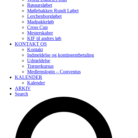
Røsnæsløbet
Møllebakken Rundt Løbet
Lerchenborgløbet
Madpakkeløb
Cross Cup
Mesterskaber
KIF til andres løb
KONTAKT OS
Kontakt
Indmeldelse og kontingentbetaling
Udmeldelse
Trænerkursus
Medlemslogin – Conventus
KALENDER
Kalender
ARKIV
Search