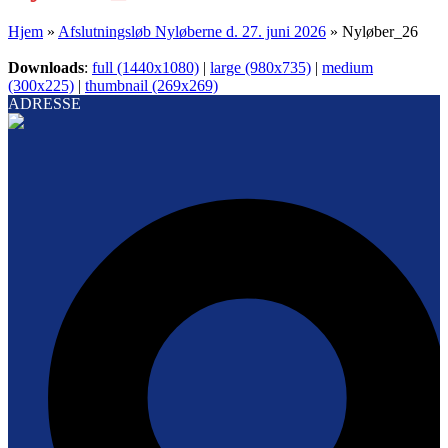
Hjem
»
Afslutningsløb Nyløberne d. 27. juni 2026
»
Nyløber_26
Downloads
:
full (1440x1080)
|
large (980x735)
|
medium
(300x225)
|
thumbnail (269x269)
ADRESSE