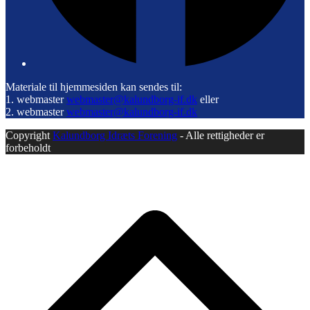
Materiale til hjemmesiden kan sendes til:
1. webmaster
webmaster@kalundborg-if.dk
eller
2. webmaster
webmaster@kalundborg-if.dk
Copyright
Kalundborg Idræts Forening
- Alle rettigheder er
forbeholdt
B
T
T