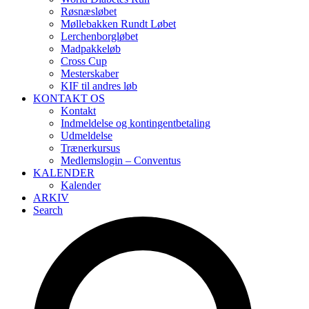
Røsnæsløbet
Møllebakken Rundt Løbet
Lerchenborgløbet
Madpakkeløb
Cross Cup
Mesterskaber
KIF til andres løb
KONTAKT OS
Kontakt
Indmeldelse og kontingentbetaling
Udmeldelse
Trænerkursus
Medlemslogin – Conventus
KALENDER
Kalender
ARKIV
Search