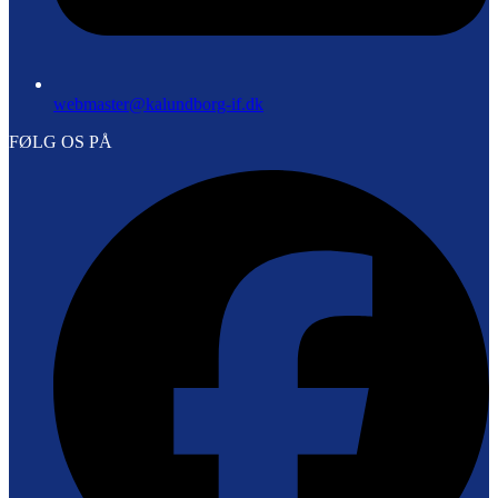
webmaster@kalundborg-if.dk
FØLG OS PÅ
F