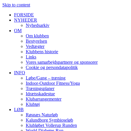
Skip to content
FORSIDE
NYHEDER
Nyhedsarkiv
OM
Om klubben
Bestyrelsen
Vedtægter
Klubbens historie
Links
Vores samarbejdspartnere og sponsorer
Cookie og persondatapolitik
INFO
Løbe/Gang – træning
Indoor-Outdoor Fitness/Yoga
Træningsplaner
Idrætsskadestue
Klubarrangementer
Klubtøj
LØB
Røsnæs Naturløb
Kalundborg Symbioseløb
Klubløbet Vollerup Runden
World Diabetes Run