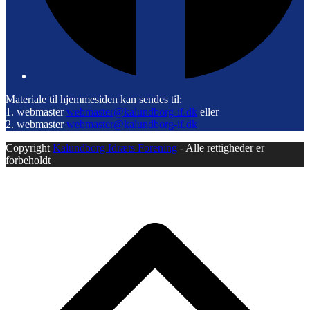
Materiale til hjemmesiden kan sendes til:
1. webmaster
webmaster@kalundborg-if.dk
eller
2. webmaster
webmaster@kalundborg-if.dk
Copyright
Kalundborg Idræts Forening
- Alle rettigheder er
forbeholdt
B
T
T