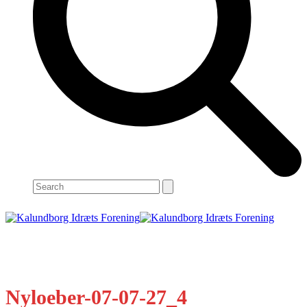
Search
Open
Close
mobile
mobile
menu
menu
Nyloeber-07-07-27_4