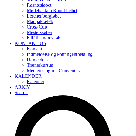
Røsnæsløbet
Møllebakken Rundt Løbet
Lerchenborgløbet
Madpakkeløb
Cross Cup
Mesterskaber
KIF til andres løb
KONTAKT OS
Kontakt
Indmeldelse og kontingentbetaling
Udmeldelse
Trænerkursus
Medlemslogin – Conventus
KALENDER
Kalender
ARKIV
Search