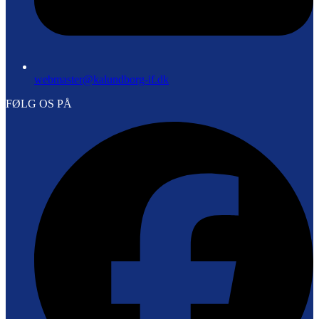
webmaster@kalundborg-if.dk
FØLG OS PÅ
F