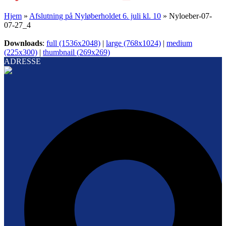
Hjem
»
Afslutning på Nyløberholdet 6. juli kl. 10
»
Nyloeber-07-
07-27_4
Downloads
:
full (1536x2048)
|
large (768x1024)
|
medium
(225x300)
|
thumbnail (269x269)
ADRESSE