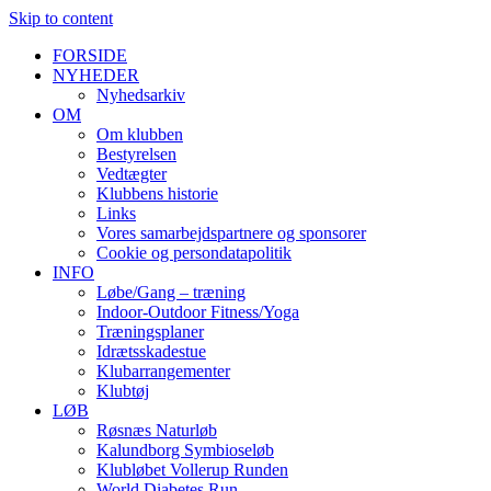
Skip to content
FORSIDE
NYHEDER
Nyhedsarkiv
OM
Om klubben
Bestyrelsen
Vedtægter
Klubbens historie
Links
Vores samarbejdspartnere og sponsorer
Cookie og persondatapolitik
INFO
Løbe/Gang – træning
Indoor-Outdoor Fitness/Yoga
Træningsplaner
Idrætsskadestue
Klubarrangementer
Klubtøj
LØB
Røsnæs Naturløb
Kalundborg Symbioseløb
Klubløbet Vollerup Runden
World Diabetes Run