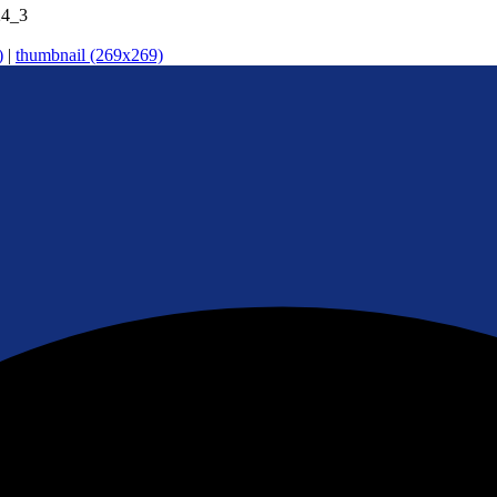
24_3
)
|
thumbnail (269x269)