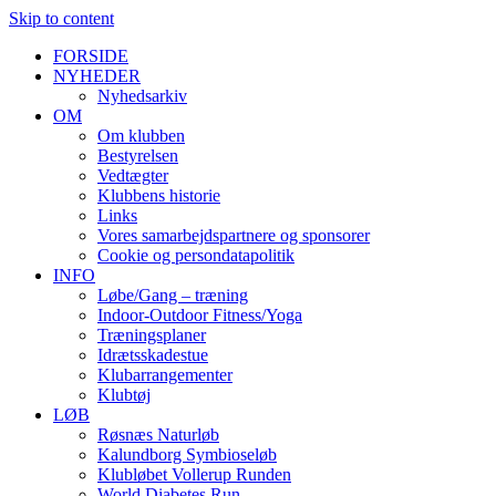
Skip to content
FORSIDE
NYHEDER
Nyhedsarkiv
OM
Om klubben
Bestyrelsen
Vedtægter
Klubbens historie
Links
Vores samarbejdspartnere og sponsorer
Cookie og persondatapolitik
INFO
Løbe/Gang – træning
Indoor-Outdoor Fitness/Yoga
Træningsplaner
Idrætsskadestue
Klubarrangementer
Klubtøj
LØB
Røsnæs Naturløb
Kalundborg Symbioseløb
Klubløbet Vollerup Runden
World Diabetes Run