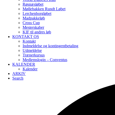
Røsnæsløbet
Møllebakken Rundt Løbet
Lerchenborgløbet
Madpakkeløb
Cross Cup
Mesterskaber
KIF til andres løb
KONTAKT OS
Kontakt
Indmeldelse og kontingentbetaling
Udmeldelse
Trænerkursus
Medlemslogin – Conventus
KALENDER
Kalender
ARKIV
Search