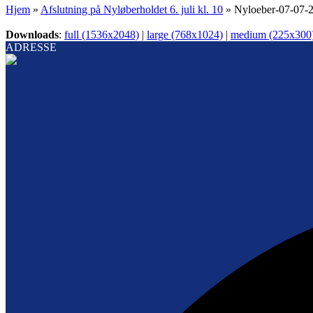
Hjem
»
Afslutning på Nyløberholdet 6. juli kl. 10
»
Nyloeber-07-07-
Downloads
:
full (1536x2048)
|
large (768x1024)
|
medium (225x300
ADRESSE