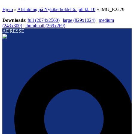
Hjem
»
Afslutning på Nyløberholdet 6. juli kl. 10
»
IMG_E2279
Downloads
:
full (2074x2560)
|
large (829x1024)
|
medium
(243x300)
|
thumbnail (269x269)
ADRESSE