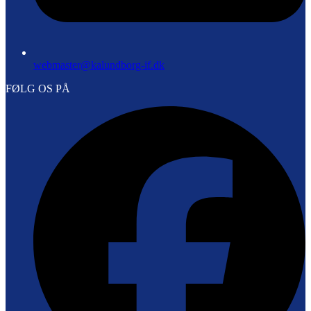
webmaster@kalundborg-if.dk
FØLG OS PÅ
F