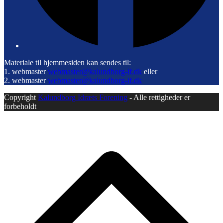
Materiale til hjemmesiden kan sendes til:
1. webmaster
webmaster@kalundborg-if.dk
eller
2. webmaster
webmaster@kalundborg-if.dk
Copyright
Kalundborg Idræts Forening
- Alle rettigheder er
forbeholdt
B
T
T