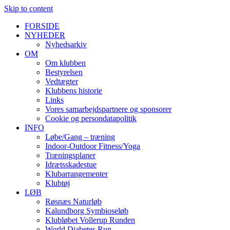
Skip to content
FORSIDE
NYHEDER
Nyhedsarkiv
OM
Om klubben
Bestyrelsen
Vedtægter
Klubbens historie
Links
Vores samarbejdspartnere og sponsorer
Cookie og persondatapolitik
INFO
Løbe/Gang – træning
Indoor-Outdoor Fitness/Yoga
Træningsplaner
Idrætsskadestue
Klubarrangementer
Klubtøj
LØB
Røsnæs Naturløb
Kalundborg Symbioseløb
Klubløbet Vollerup Runden
World Diabetes Run