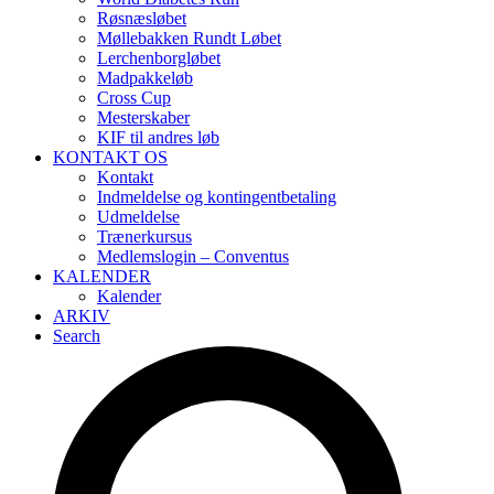
Røsnæsløbet
Møllebakken Rundt Løbet
Lerchenborgløbet
Madpakkeløb
Cross Cup
Mesterskaber
KIF til andres løb
KONTAKT OS
Kontakt
Indmeldelse og kontingentbetaling
Udmeldelse
Trænerkursus
Medlemslogin – Conventus
KALENDER
Kalender
ARKIV
Search