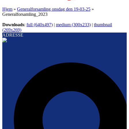
Hjem
»
Generalforsamling onsdag den 19-03-25
»
Generalforsamling_2023
Downloads
:
full (640x497)
|
medium (300x233)
|
thumbnail
(269x269)
ADRESSE