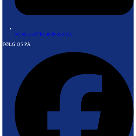
webmaster@kalundborg-if.dk
FØLG OS PÅ
F