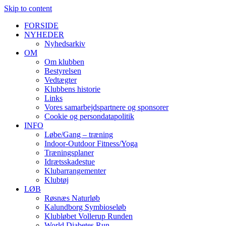
Skip to content
FORSIDE
NYHEDER
Nyhedsarkiv
OM
Om klubben
Bestyrelsen
Vedtægter
Klubbens historie
Links
Vores samarbejdspartnere og sponsorer
Cookie og persondatapolitik
INFO
Løbe/Gang – træning
Indoor-Outdoor Fitness/Yoga
Træningsplaner
Idrætsskadestue
Klubarrangementer
Klubtøj
LØB
Røsnæs Naturløb
Kalundborg Symbioseløb
Klubløbet Vollerup Runden
World Diabetes Run