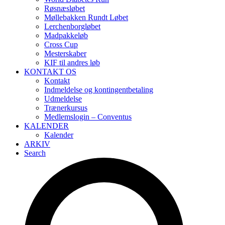
Røsnæsløbet
Møllebakken Rundt Løbet
Lerchenborgløbet
Madpakkeløb
Cross Cup
Mesterskaber
KIF til andres løb
KONTAKT OS
Kontakt
Indmeldelse og kontingentbetaling
Udmeldelse
Trænerkursus
Medlemslogin – Conventus
KALENDER
Kalender
ARKIV
Search