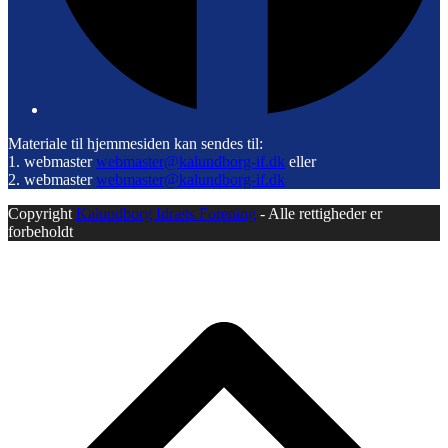
Materiale til hjemmesiden kan sendes til:
1. webmaster
webmaster@kalundborg-if.dk
eller
2. webmaster
webmaster@kalundborg-if.dk
Copyright
Kalundborg Idræts Forening
- Alle rettigheder er
forbeholdt
B
T
T