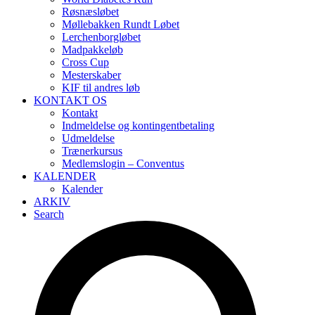
Røsnæsløbet
Møllebakken Rundt Løbet
Lerchenborgløbet
Madpakkeløb
Cross Cup
Mesterskaber
KIF til andres løb
KONTAKT OS
Kontakt
Indmeldelse og kontingentbetaling
Udmeldelse
Trænerkursus
Medlemslogin – Conventus
KALENDER
Kalender
ARKIV
Search