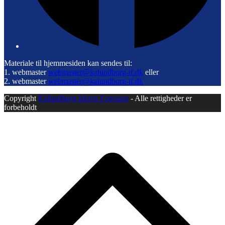
Materiale til hjemmesiden kan sendes til:
1. webmaster
webmaster@kalundborg-if.dk
eller
2. webmaster
webmaster@kalundborg-if.dk
Copyright
Kalundborg Idræts Forening
- Alle rettigheder er
forbeholdt
B
T
T