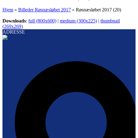
Hjem
»
Billeder Røsnæsløbet 2017
»
Røsnæsløbet 2017 (20)
Downloads
:
full (800x600)
|
medium (300x225)
|
thumbnail
(269x269)
ADRESSE