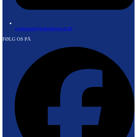
webmaster@kalundborg-if.dk
FØLG OS PÅ
F