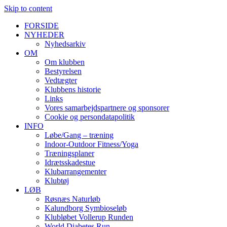
Skip to content
FORSIDE
NYHEDER
Nyhedsarkiv
OM
Om klubben
Bestyrelsen
Vedtægter
Klubbens historie
Links
Vores samarbejdspartnere og sponsorer
Cookie og persondatapolitik
INFO
Løbe/Gang – træning
Indoor-Outdoor Fitness/Yoga
Træningsplaner
Idrætsskadestue
Klubarrangementer
Klubtøj
LØB
Røsnæs Naturløb
Kalundborg Symbioseløb
Klubløbet Vollerup Runden
World Diabetes Run