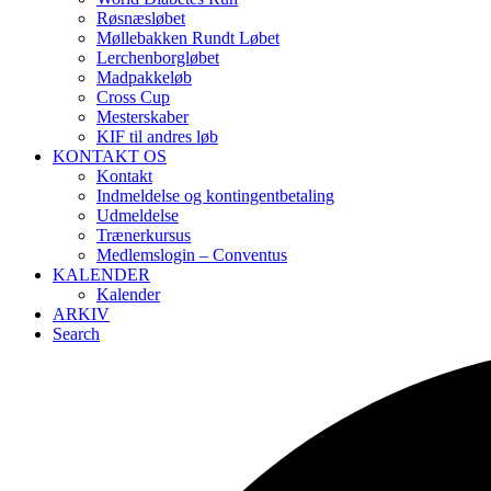
Røsnæsløbet
Møllebakken Rundt Løbet
Lerchenborgløbet
Madpakkeløb
Cross Cup
Mesterskaber
KIF til andres løb
KONTAKT OS
Kontakt
Indmeldelse og kontingentbetaling
Udmeldelse
Trænerkursus
Medlemslogin – Conventus
KALENDER
Kalender
ARKIV
Search