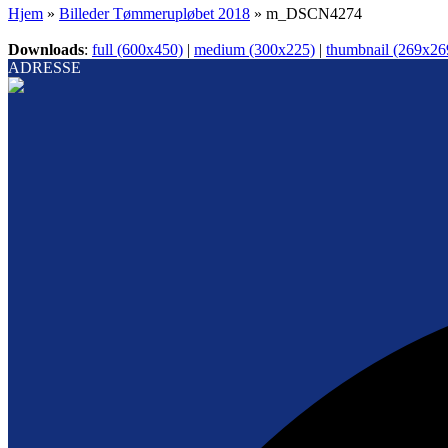
Hjem
»
Billeder Tømmerupløbet 2018
»
m_DSCN4274
Downloads
:
full (600x450)
|
medium (300x225)
|
thumbnail (269x26
ADRESSE