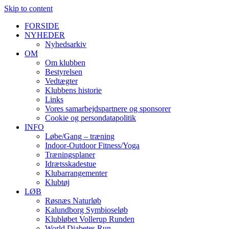
Skip to content
FORSIDE
NYHEDER
Nyhedsarkiv
OM
Om klubben
Bestyrelsen
Vedtægter
Klubbens historie
Links
Vores samarbejdspartnere og sponsorer
Cookie og persondatapolitik
INFO
Løbe/Gang – træning
Indoor-Outdoor Fitness/Yoga
Træningsplaner
Idrætsskadestue
Klubarrangementer
Klubtøj
LØB
Røsnæs Naturløb
Kalundborg Symbioseløb
Klubløbet Vollerup Runden
World Diabetes Run