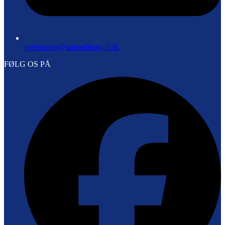
webmaster@kalundborg-if.dk
FØLG OS PÅ
F