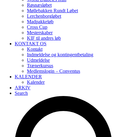
Røsnæsløbet
Møllebakken Rundt Løbet
Lerchenborgløbet
Madpakkeløb
Cross Cup
Mesterskaber
KIF til andres løb
KONTAKT OS
Kontakt
Indmeldelse og kontingentbetaling
Udmeldelse
Trænerkursus
Medlemslogin – Conventus
KALENDER
Kalender
ARKIV
Search