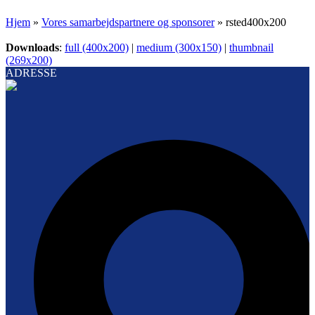
Hjem
»
Vores samarbejdspartnere og sponsorer
»
rsted400x200
Downloads
:
full (400x200)
|
medium (300x150)
|
thumbnail
(269x200)
ADRESSE