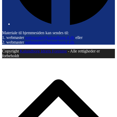
Materiale til hjemmesiden kan sendes til:
1. webmaster
webmaster@kalundborg-if.dk
eller
2. webmaster
webmaster@kalundborg-if.dk
Copyright
Kalundborg Idræts Forening
- Alle rettigheder er
forbeholdt
B
T
T