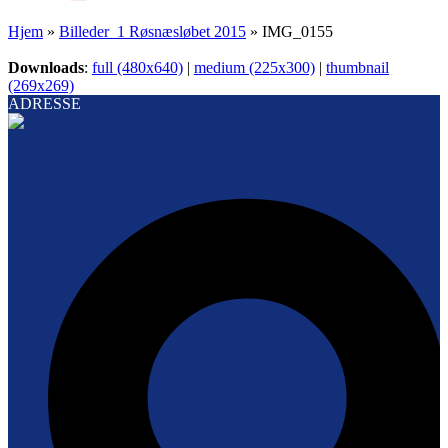
Hjem
»
Billeder_1 Røsnæsløbet 2015
»
IMG_0155
Downloads
:
full (480x640)
|
medium (225x300)
|
thumbnail
(269x269)
ADRESSE