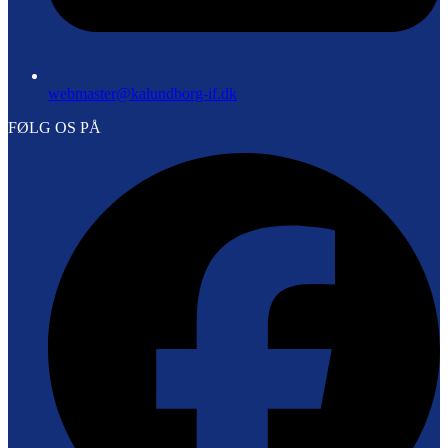
webmaster@kalundborg-if.dk
FØLG OS PÅ
F