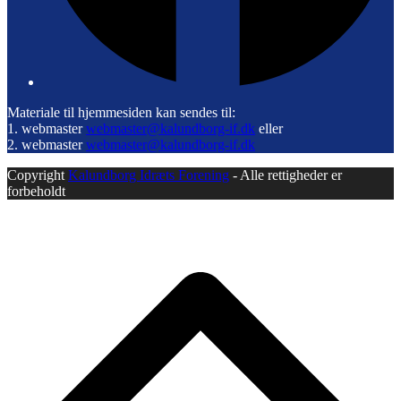
Materiale til hjemmesiden kan sendes til:
1. webmaster
webmaster@kalundborg-if.dk
eller
2. webmaster
webmaster@kalundborg-if.dk
Copyright
Kalundborg Idræts Forening
- Alle rettigheder er
forbeholdt
B
T
T