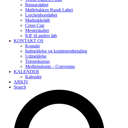
Røsnæsløbet
Møllebakken Rundt Løbet
Lerchenborgløbet
Madpakkeløb
Cross Cup
Mesterskaber
KIF til andres løb
KONTAKT OS
Kontakt
Indmeldelse og kontingentbetaling
Udmeldelse
Trænerkursus
Medlemslogin – Conventus
KALENDER
Kalender
ARKIV
Search