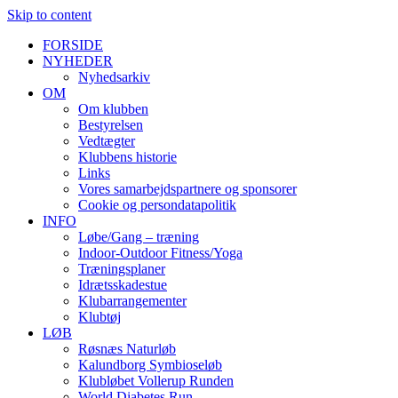
Skip to content
FORSIDE
NYHEDER
Nyhedsarkiv
OM
Om klubben
Bestyrelsen
Vedtægter
Klubbens historie
Links
Vores samarbejdspartnere og sponsorer
Cookie og persondatapolitik
INFO
Løbe/Gang – træning
Indoor-Outdoor Fitness/Yoga
Træningsplaner
Idrætsskadestue
Klubarrangementer
Klubtøj
LØB
Røsnæs Naturløb
Kalundborg Symbioseløb
Klubløbet Vollerup Runden
World Diabetes Run