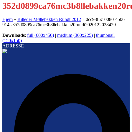
352d0899ca76mc3b8llebakken20r
Hjem
»
Billeder Møllebakken Rundt 2012
»
0cc93f5c-0080-4506-
914f-352d0899ca76mc3b8llebakken20rundt2020122028429
Downloads
:
full (600x450)
|
medium (300x225)
|
thumbnail
(150x150)
ADRESSE