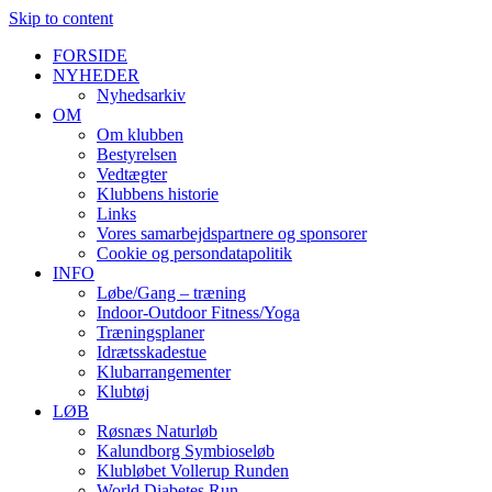
Skip to content
FORSIDE
NYHEDER
Nyhedsarkiv
OM
Om klubben
Bestyrelsen
Vedtægter
Klubbens historie
Links
Vores samarbejdspartnere og sponsorer
Cookie og persondatapolitik
INFO
Løbe/Gang – træning
Indoor-Outdoor Fitness/Yoga
Træningsplaner
Idrætsskadestue
Klubarrangementer
Klubtøj
LØB
Røsnæs Naturløb
Kalundborg Symbioseløb
Klubløbet Vollerup Runden
World Diabetes Run