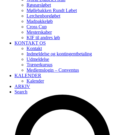
Røsnæsløbet
Møllebakken Rundt Løbet
Lerchenborgløbet
Madpakkeløb
Cross Cup
Mesterskaber
KIF til andres løb
KONTAKT OS
Kontakt
Indmeldelse og kontingentbetaling
Udmeldelse
Trænerkursus
Medlemslogin – Conventus
KALENDER
Kalender
ARKIV
Search