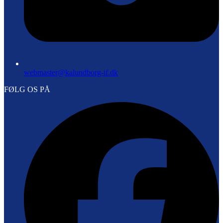
webmaster@kalundborg-if.dk
FØLG OS PÅ
F