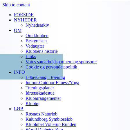
Skip to content
FORSIDE
NYHEDER
Nyhedsarkiv
OM
Om klubben
Bestyrelsen
Vedtægter
Klubbens historie
Links
Vores samarbejdspartnere og sponsorer
Cookie og persondatapolitik
INFO
Løbe/Gang – træning
Indoor-Outdoor Fitness/Yoga
Træningsplaner
Idrætsskadestue
Klubarrangementer
Klubtøj
LØB
Røsnæs Naturløb
Kalundborg Symbioseløb
Klubløbet Vollerup Runden
World Diabetes Run