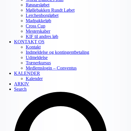
Røsnæsløbet
Møllebakken Rundt Løbet
Lerchenborgløbet
Madpakkeløb
Cross Cup
Mesterskaber
KIF til andres løb
KONTAKT OS
Kontakt
Indmeldelse og kontingentbetaling
Udmeldelse
Trænerkursus
Medlemslogin – Conventus
KALENDER
Kalender
ARKIV
Search