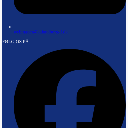
webmaster@kalundborg-if.dk
FØLG OS PÅ
F