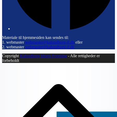
Materiale til hjemmesiden kan sendes til:
1. webmaster
webmaster@kalundborg-if.dk
eller
2. webmaster
webmaster@kalundborg-if.dk
Copyright
Kalundborg Idræts Forening
- Alle rettigheder er
forbeholdt
B
T
T