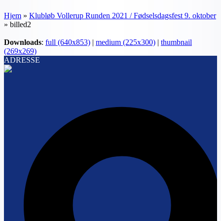
Hjem
»
Klubløb Vollerup Runden 2021 / Fødselsdagsfest 9. oktober
»
billed2
Downloads
:
full (640x853)
|
medium (225x300)
|
thumbnail
(269x269)
ADRESSE