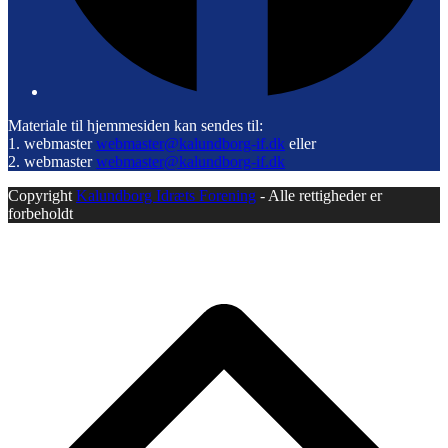
Materiale til hjemmesiden kan sendes til:
1. webmaster
webmaster@kalundborg-if.dk
eller
2. webmaster
webmaster@kalundborg-if.dk
Copyright
Kalundborg Idræts Forening
- Alle rettigheder er
forbeholdt
B
T
T