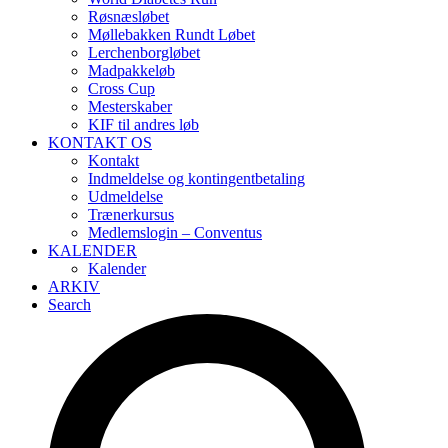
Røsnæsløbet
Møllebakken Rundt Løbet
Lerchenborgløbet
Madpakkeløb
Cross Cup
Mesterskaber
KIF til andres løb
KONTAKT OS
Kontakt
Indmeldelse og kontingentbetaling
Udmeldelse
Trænerkursus
Medlemslogin – Conventus
KALENDER
Kalender
ARKIV
Search