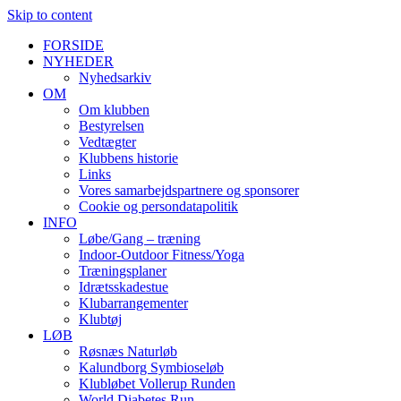
Skip to content
FORSIDE
NYHEDER
Nyhedsarkiv
OM
Om klubben
Bestyrelsen
Vedtægter
Klubbens historie
Links
Vores samarbejdspartnere og sponsorer
Cookie og persondatapolitik
INFO
Løbe/Gang – træning
Indoor-Outdoor Fitness/Yoga
Træningsplaner
Idrætsskadestue
Klubarrangementer
Klubtøj
LØB
Røsnæs Naturløb
Kalundborg Symbioseløb
Klubløbet Vollerup Runden
World Diabetes Run