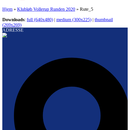
Hjem
»
Klubløb Vollerup Runden 2020
»
Rute_5
Downloads
:
full (640x480)
|
medium (300x225)
|
thumbnail
(269x269)
ADRESSE