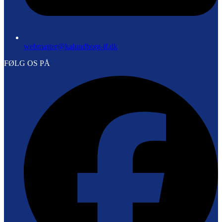
webmaster@kalundborg-if.dk
FØLG OS PÅ
F