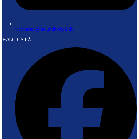
webmaster@kalundborg-if.dk
FØLG OS PÅ
F