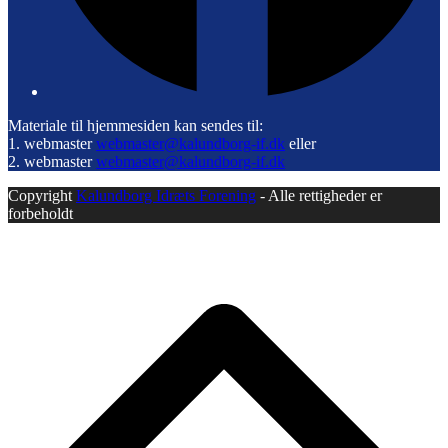
Materiale til hjemmesiden kan sendes til:
1. webmaster
webmaster@kalundborg-if.dk
eller
2. webmaster
webmaster@kalundborg-if.dk
Copyright
Kalundborg Idræts Forening
- Alle rettigheder er
forbeholdt
B
T
T