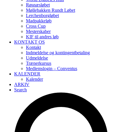
Røsnæsløbet
Møllebakken Rundt Løbet
Lerchenborgløbet
Madpakkeløb
Cross Cup
Mesterskaber
KIF til andres løb
KONTAKT OS
Kontakt
Indmeldelse og kontingentbetaling
Udmeldelse
Trænerkursus
Medlemslogin – Conventus
KALENDER
Kalender
ARKIV
Search