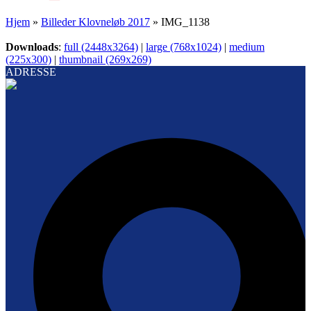
Hjem
»
Billeder Klovneløb 2017
»
IMG_1138
Downloads
:
full (2448x3264)
|
large (768x1024)
|
medium
(225x300)
|
thumbnail (269x269)
ADRESSE