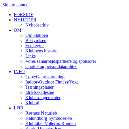
Skip to content
FORSIDE
NYHEDER
Nyhedsarkiv
OM
Om klubben
Bestyrelsen
Vedtægter
Klubbens historie
Links
Vores samarbejdspartnere og sponsorer
Cookie og persondatapolitik
INFO
Løbe/Gang – træning
Indoor-Outdoor Fitness/Yoga
Træningsplaner
Idrætsskadestue
Klubarrangementer
Klubtøj
LØB
Røsnæs Naturløb
Kalundborg Symbioseløb
Klubløbet Vollerup Runden
World Diabetes Run