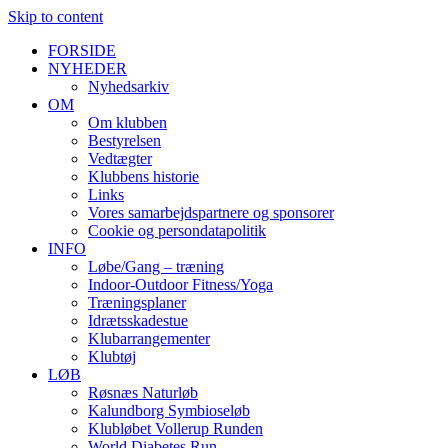
Skip to content
FORSIDE
NYHEDER
Nyhedsarkiv
OM
Om klubben
Bestyrelsen
Vedtægter
Klubbens historie
Links
Vores samarbejdspartnere og sponsorer
Cookie og persondatapolitik
INFO
Løbe/Gang – træning
Indoor-Outdoor Fitness/Yoga
Træningsplaner
Idrætsskadestue
Klubarrangementer
Klubtøj
LØB
Røsnæs Naturløb
Kalundborg Symbioseløb
Klubløbet Vollerup Runden
World Diabetes Run