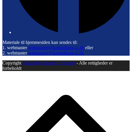
Materiale til hjemmesiden kan sendes til:
1. webmaster
webmaster@kalundborg-if.dk
eller
2. webmaster
webmaster@kalundborg-if.dk
Copyright
Kalundborg Idræts Forening
- Alle rettigheder er
forbeholdt
B
T
T