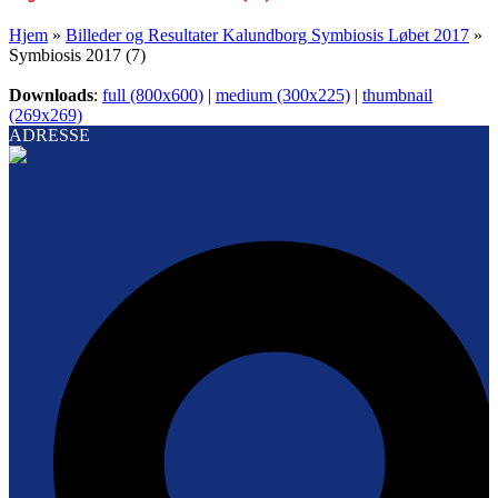
Hjem
»
Billeder og Resultater Kalundborg Symbiosis Løbet 2017
»
Symbiosis 2017 (7)
Downloads
:
full (800x600)
|
medium (300x225)
|
thumbnail
(269x269)
ADRESSE