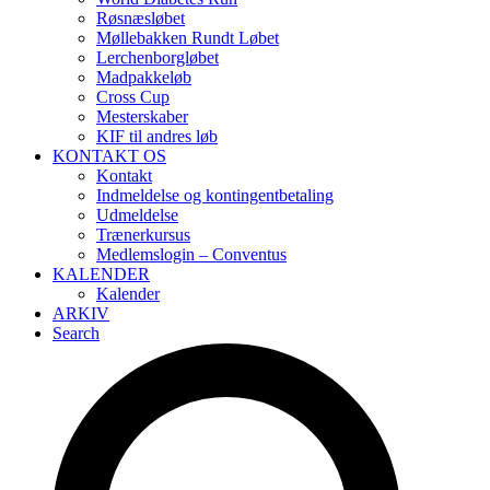
Røsnæsløbet
Møllebakken Rundt Løbet
Lerchenborgløbet
Madpakkeløb
Cross Cup
Mesterskaber
KIF til andres løb
KONTAKT OS
Kontakt
Indmeldelse og kontingentbetaling
Udmeldelse
Trænerkursus
Medlemslogin – Conventus
KALENDER
Kalender
ARKIV
Search