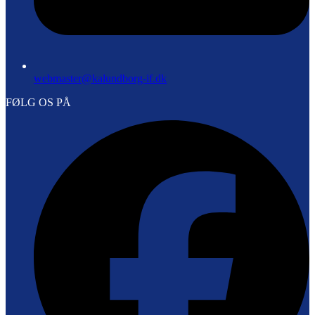
webmaster@kalundborg-if.dk
FØLG OS PÅ
F