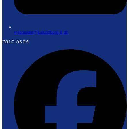
webmaster@kalundborg-if.dk
FØLG OS PÅ
F