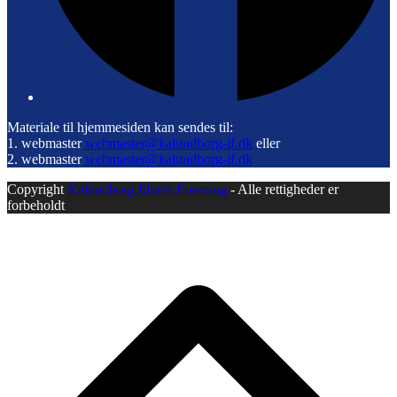
Materiale til hjemmesiden kan sendes til:
1. webmaster
webmaster@kalundborg-if.dk
eller
2. webmaster
webmaster@kalundborg-if.dk
Copyright
Kalundborg Idræts Forening
- Alle rettigheder er
forbeholdt
B
T
T