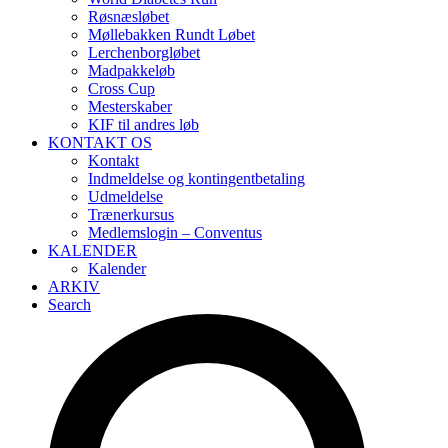
Røsnæsløbet
Møllebakken Rundt Løbet
Lerchenborgløbet
Madpakkeløb
Cross Cup
Mesterskaber
KIF til andres løb
KONTAKT OS
Kontakt
Indmeldelse og kontingentbetaling
Udmeldelse
Trænerkursus
Medlemslogin – Conventus
KALENDER
Kalender
ARKIV
Search