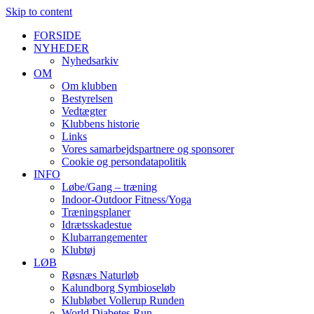
Skip to content
FORSIDE
NYHEDER
Nyhedsarkiv
OM
Om klubben
Bestyrelsen
Vedtægter
Klubbens historie
Links
Vores samarbejdspartnere og sponsorer
Cookie og persondatapolitik
INFO
Løbe/Gang – træning
Indoor-Outdoor Fitness/Yoga
Træningsplaner
Idrætsskadestue
Klubarrangementer
Klubtøj
LØB
Røsnæs Naturløb
Kalundborg Symbioseløb
Klubløbet Vollerup Runden
World Diabetes Run