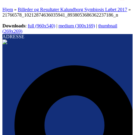
Hjem
»
Billeder og Resultater Kalundborg Symbiosis Løbet 2017
»
21766578_10212874636035941_8938053686362237186_n
Downloads
:
full (960x540)
|
medium (300x169)
|
thumbnail
(269x269)
ADRESSE