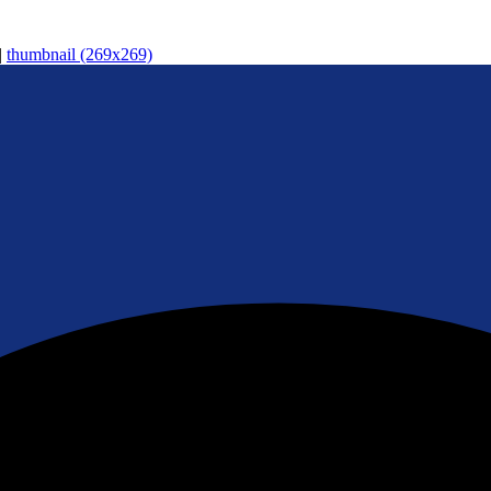
|
thumbnail (269x269)