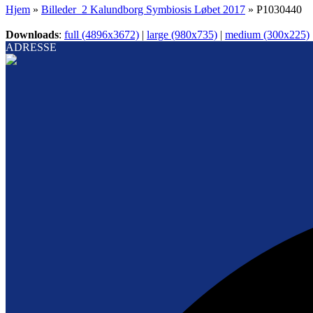
Hjem
»
Billeder_2 Kalundborg Symbiosis Løbet 2017
»
P1030440
Downloads
:
full (4896x3672)
|
large (980x735)
|
medium (300x225)
ADRESSE