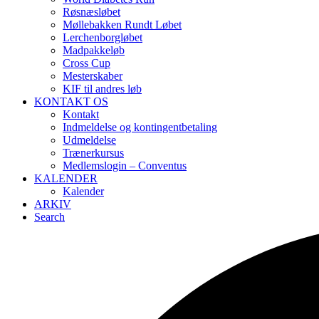
Røsnæsløbet
Møllebakken Rundt Løbet
Lerchenborgløbet
Madpakkeløb
Cross Cup
Mesterskaber
KIF til andres løb
KONTAKT OS
Kontakt
Indmeldelse og kontingentbetaling
Udmeldelse
Trænerkursus
Medlemslogin – Conventus
KALENDER
Kalender
ARKIV
Search