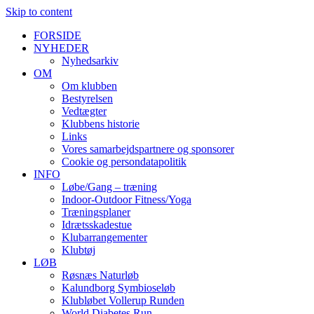
Skip to content
FORSIDE
NYHEDER
Nyhedsarkiv
OM
Om klubben
Bestyrelsen
Vedtægter
Klubbens historie
Links
Vores samarbejdspartnere og sponsorer
Cookie og persondatapolitik
INFO
Løbe/Gang – træning
Indoor-Outdoor Fitness/Yoga
Træningsplaner
Idrætsskadestue
Klubarrangementer
Klubtøj
LØB
Røsnæs Naturløb
Kalundborg Symbioseløb
Klubløbet Vollerup Runden
World Diabetes Run