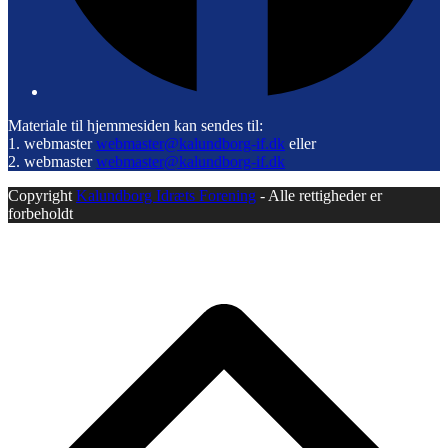
Materiale til hjemmesiden kan sendes til:
1. webmaster
webmaster@kalundborg-if.dk
eller
2. webmaster
webmaster@kalundborg-if.dk
Copyright
Kalundborg Idræts Forening
- Alle rettigheder er
forbeholdt
B
T
T