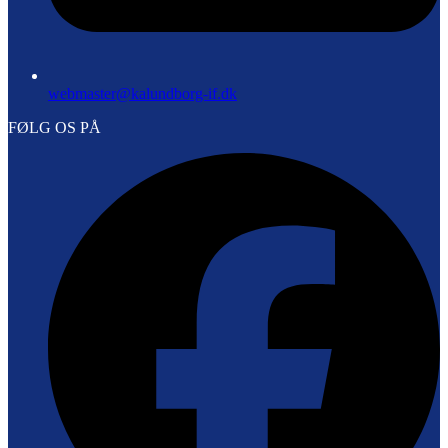
webmaster@kalundborg-if.dk
FØLG OS PÅ
F