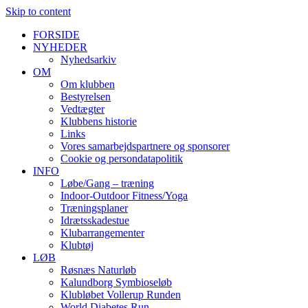
Skip to content
FORSIDE
NYHEDER
Nyhedsarkiv
OM
Om klubben
Bestyrelsen
Vedtægter
Klubbens historie
Links
Vores samarbejdspartnere og sponsorer
Cookie og persondatapolitik
INFO
Løbe/Gang – træning
Indoor-Outdoor Fitness/Yoga
Træningsplaner
Idrætsskadestue
Klubarrangementer
Klubtøj
LØB
Røsnæs Naturløb
Kalundborg Symbioseløb
Klubløbet Vollerup Runden
World Diabetes Run