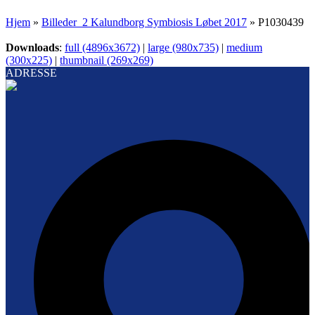
Hjem
»
Billeder_2 Kalundborg Symbiosis Løbet 2017
»
P1030439
Downloads
:
full (4896x3672)
|
large (980x735)
|
medium
(300x225)
|
thumbnail (269x269)
ADRESSE