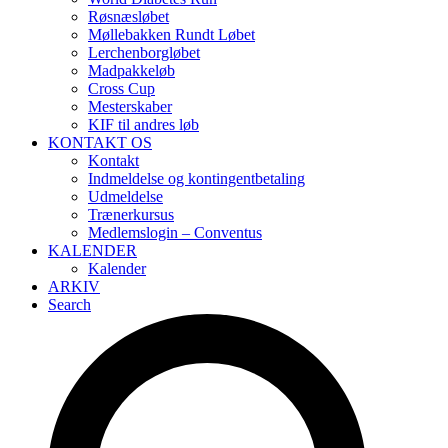
Røsnæsløbet
Møllebakken Rundt Løbet
Lerchenborgløbet
Madpakkeløb
Cross Cup
Mesterskaber
KIF til andres løb
KONTAKT OS
Kontakt
Indmeldelse og kontingentbetaling
Udmeldelse
Trænerkursus
Medlemslogin – Conventus
KALENDER
Kalender
ARKIV
Search