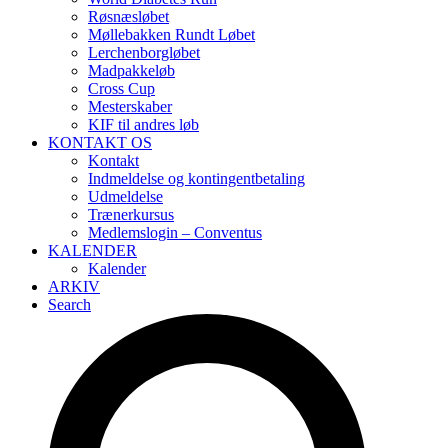
Røsnæsløbet
Møllebakken Rundt Løbet
Lerchenborgløbet
Madpakkeløb
Cross Cup
Mesterskaber
KIF til andres løb
KONTAKT OS
Kontakt
Indmeldelse og kontingentbetaling
Udmeldelse
Trænerkursus
Medlemslogin – Conventus
KALENDER
Kalender
ARKIV
Search