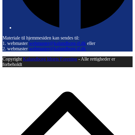
Materiale til hjemmesiden kan sendes til:
1. webmaster
webmaster@kalundborg-if.dk
eller
2. webmaster
webmaster@kalundborg-if.dk
Copyright
Kalundborg Idræts Forening
- Alle rettigheder er
forbeholdt
B
T
T