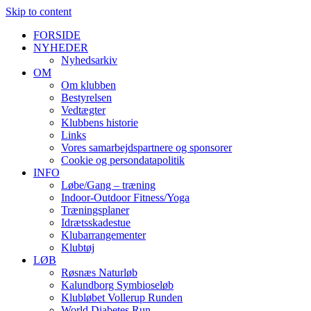
Skip to content
FORSIDE
NYHEDER
Nyhedsarkiv
OM
Om klubben
Bestyrelsen
Vedtægter
Klubbens historie
Links
Vores samarbejdspartnere og sponsorer
Cookie og persondatapolitik
INFO
Løbe/Gang – træning
Indoor-Outdoor Fitness/Yoga
Træningsplaner
Idrætsskadestue
Klubarrangementer
Klubtøj
LØB
Røsnæs Naturløb
Kalundborg Symbioseløb
Klubløbet Vollerup Runden
World Diabetes Run