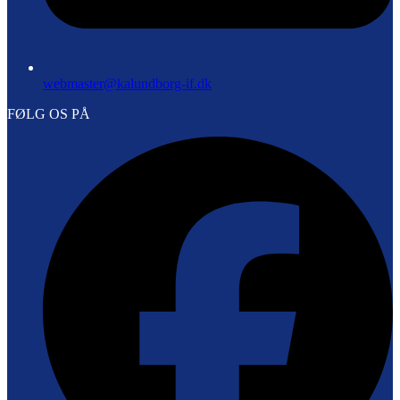
webmaster@kalundborg-if.dk
FØLG OS PÅ
F