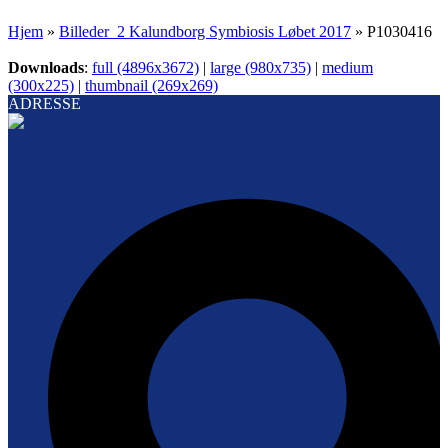
Hjem
»
Billeder_2 Kalundborg Symbiosis Løbet 2017
»
P1030416
Downloads
:
full (4896x3672)
|
large (980x735)
|
medium
(300x225)
|
thumbnail (269x269)
ADRESSE