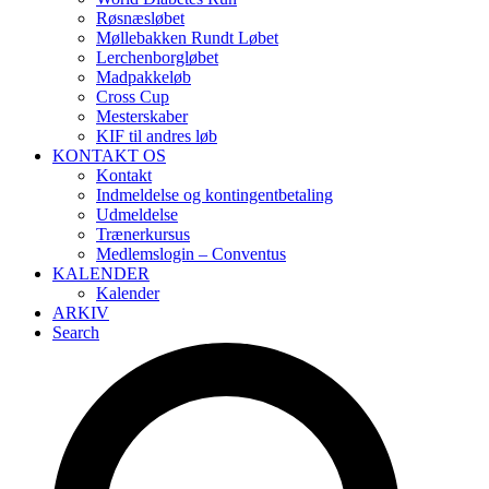
Røsnæsløbet
Møllebakken Rundt Løbet
Lerchenborgløbet
Madpakkeløb
Cross Cup
Mesterskaber
KIF til andres løb
KONTAKT OS
Kontakt
Indmeldelse og kontingentbetaling
Udmeldelse
Trænerkursus
Medlemslogin – Conventus
KALENDER
Kalender
ARKIV
Search