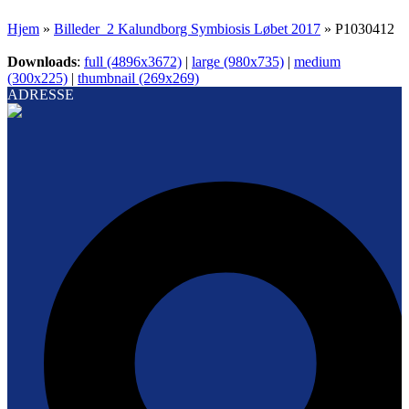
Hjem
»
Billeder_2 Kalundborg Symbiosis Løbet 2017
»
P1030412
Downloads
:
full (4896x3672)
|
large (980x735)
|
medium
(300x225)
|
thumbnail (269x269)
ADRESSE