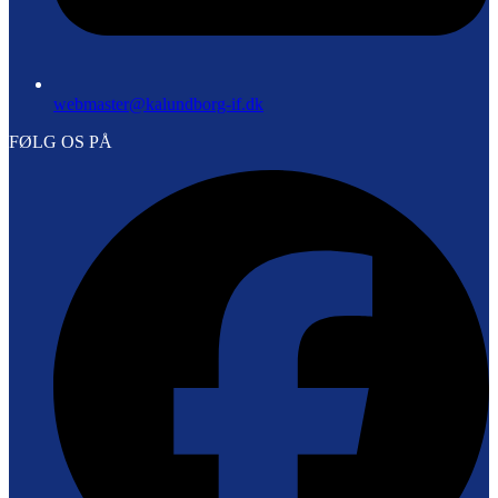
webmaster@kalundborg-if.dk
FØLG OS PÅ
F