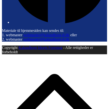
Materiale til hjemmesiden kan sendes til:
1. webmaster
webmaster@kalundborg-if.dk
eller
2. webmaster
webmaster@kalundborg-if.dk
Copyright
Kalundborg Idræts Forening
- Alle rettigheder er
forbeholdt
B
T
T