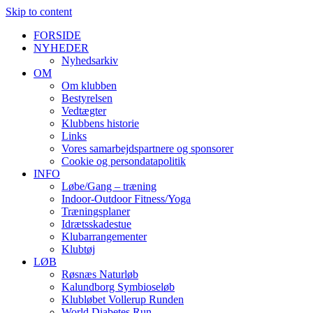
Skip to content
FORSIDE
NYHEDER
Nyhedsarkiv
OM
Om klubben
Bestyrelsen
Vedtægter
Klubbens historie
Links
Vores samarbejdspartnere og sponsorer
Cookie og persondatapolitik
INFO
Løbe/Gang – træning
Indoor-Outdoor Fitness/Yoga
Træningsplaner
Idrætsskadestue
Klubarrangementer
Klubtøj
LØB
Røsnæs Naturløb
Kalundborg Symbioseløb
Klubløbet Vollerup Runden
World Diabetes Run