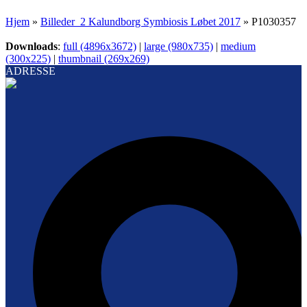
Hjem
»
Billeder_2 Kalundborg Symbiosis Løbet 2017
»
P1030357
Downloads
:
full (4896x3672)
|
large (980x735)
|
medium
(300x225)
|
thumbnail (269x269)
ADRESSE