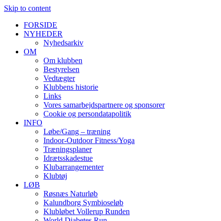
Skip to content
FORSIDE
NYHEDER
Nyhedsarkiv
OM
Om klubben
Bestyrelsen
Vedtægter
Klubbens historie
Links
Vores samarbejdspartnere og sponsorer
Cookie og persondatapolitik
INFO
Løbe/Gang – træning
Indoor-Outdoor Fitness/Yoga
Træningsplaner
Idrætsskadestue
Klubarrangementer
Klubtøj
LØB
Røsnæs Naturløb
Kalundborg Symbioseløb
Klubløbet Vollerup Runden
World Diabetes Run