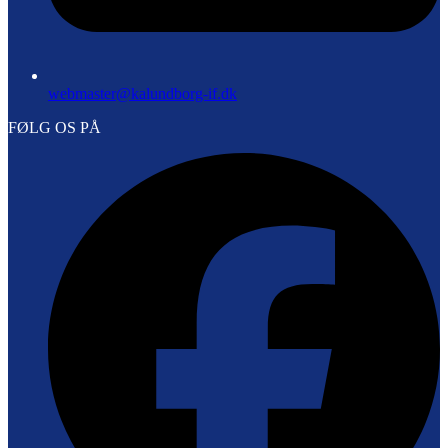
webmaster@kalundborg-if.dk
FØLG OS PÅ
F