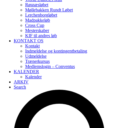
Røsnæsløbet
Møllebakken Rundt Løbet
Lerchenborgløbet
Madpakkeløb
Cross Cup
Mesterskaber
KIF til andres løb
KONTAKT OS
Kontakt
Indmeldelse og kontingentbetaling
Udmeldelse
Trænerkursus
Medlemslogin – Conventus
KALENDER
Kalender
ARKIV
Search