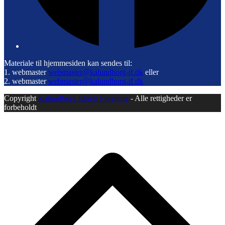
Materiale til hjemmesiden kan sendes til:
1. webmaster
webmaster@kalundborg-if.dk
eller
2. webmaster
webmaster@kalundborg-if.dk
Copyright
Kalundborg Idræts Forening
- Alle rettigheder er
forbeholdt
B
T
T