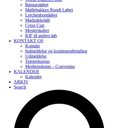
Røsnæsløbet
Møllebakken Rundt Løbet
Lerchenborgløbet
Madpakkeløb
Cross Cup
Mesterskaber
KIF til andres løb
KONTAKT OS
Kontakt
Indmeldelse og kontingentbetaling
Udmeldelse
Trænerkursus
Medlemslogin – Conventus
KALENDER
Kalender
ARKIV
Search