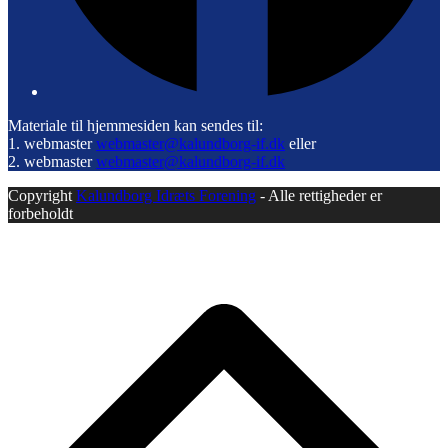
Materiale til hjemmesiden kan sendes til:
1. webmaster
webmaster@kalundborg-if.dk
eller
2. webmaster
webmaster@kalundborg-if.dk
Copyright
Kalundborg Idræts Forening
- Alle rettigheder er
forbeholdt
B
T
T