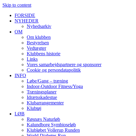
Skip to content
FORSIDE
NYHEDER
Nyhedsarkiv
OM
Om klubben
Bestyrelsen
Vedtægter
Klubbens historie
Links
Vores samarbejdspartnere og sponsorer
Cookie og persondatapolitik
INFO
Løbe/Gang – træning
Indoor-Outdoor Fitness/Yoga
Træningsplaner
Idrætsskadestue
Klubarrangementer
Klubtøj
LØB
Røsnæs Naturløb
Kalundborg Symbioseløb
Klubløbet Vollerup Runden
World Diabetes Run