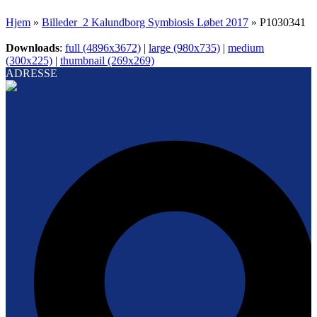
Hjem
»
Billeder_2 Kalundborg Symbiosis Løbet 2017
»
P1030341
Downloads
:
full (4896x3672)
|
large (980x735)
|
medium
(300x225)
|
thumbnail (269x269)
ADRESSE