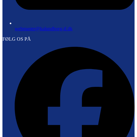
webmaster@kalundborg-if.dk
FØLG OS PÅ
F