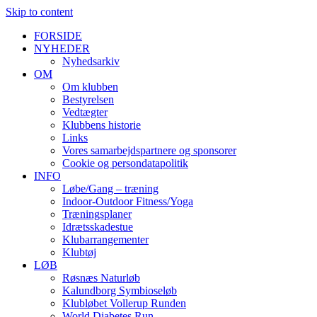
Skip to content
FORSIDE
NYHEDER
Nyhedsarkiv
OM
Om klubben
Bestyrelsen
Vedtægter
Klubbens historie
Links
Vores samarbejdspartnere og sponsorer
Cookie og persondatapolitik
INFO
Løbe/Gang – træning
Indoor-Outdoor Fitness/Yoga
Træningsplaner
Idrætsskadestue
Klubarrangementer
Klubtøj
LØB
Røsnæs Naturløb
Kalundborg Symbioseløb
Klubløbet Vollerup Runden
World Diabetes Run