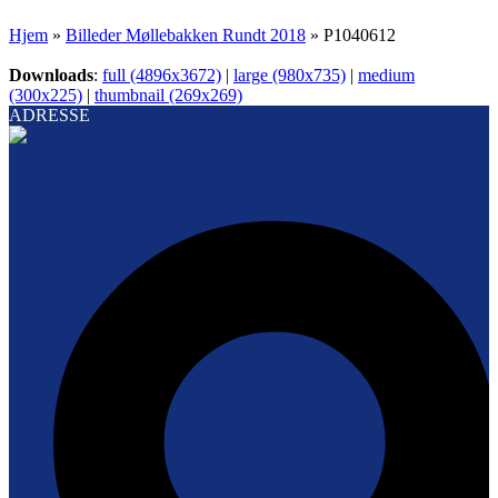
Hjem
»
Billeder Møllebakken Rundt 2018
»
P1040612
Downloads
:
full (4896x3672)
|
large (980x735)
|
medium
(300x225)
|
thumbnail (269x269)
ADRESSE