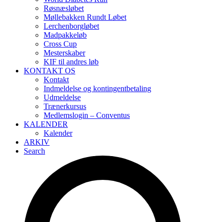
Røsnæsløbet
Møllebakken Rundt Løbet
Lerchenborgløbet
Madpakkeløb
Cross Cup
Mesterskaber
KIF til andres løb
KONTAKT OS
Kontakt
Indmeldelse og kontingentbetaling
Udmeldelse
Trænerkursus
Medlemslogin – Conventus
KALENDER
Kalender
ARKIV
Search