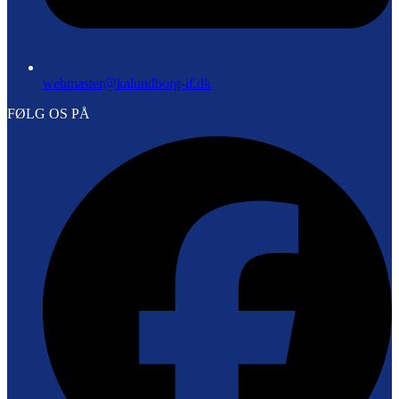
webmaster@kalundborg-if.dk
FØLG OS PÅ
F