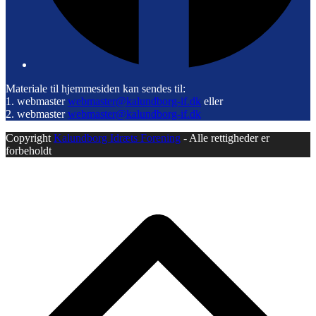
Materiale til hjemmesiden kan sendes til:
1. webmaster
webmaster@kalundborg-if.dk
eller
2. webmaster
webmaster@kalundborg-if.dk
Copyright
Kalundborg Idræts Forening
- Alle rettigheder er
forbeholdt
B
T
T