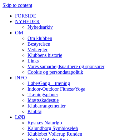
Skip to content
FORSIDE
NYHEDER
Nyhedsarkiv
OM
Om klubben
Bestyrelsen
Vedtægter
Klubbens historie
Links
Vores samarbejdspartnere og sponsorer
Cookie og persondatapolitik
INFO
Løbe/Gang – træning
Indoor-Outdoor Fitness/Yoga
Træningsplaner
Idrætsskadestue
Klubarrangementer
Klubtøj
LØB
Røsnæs Naturløb
Kalundborg Symbioseløb
Klubløbet Vollerup Runden
World Diabetes Run