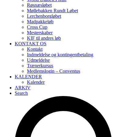
Røsnæsløbet
Møllebakken Rundt Løbet
Lerchenborgløbet
Madpakkeløb
Cross Cup
Mesterskaber
KIF til andres løb
KONTAKT OS
Kontakt
Indmeldelse og kontingentbetaling
Udmeldelse
Trænerkursus
Medlemslogin – Conventus
KALENDER
Kalender
ARKIV
Search