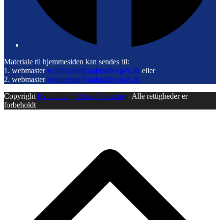
Materiale til hjemmesiden kan sendes til:
1. webmaster
webmaster@kalundborg-if.dk
eller
2. webmaster
webmaster@kalundborg-if.dk
Copyright
Kalundborg Idræts Forening
- Alle rettigheder er
forbeholdt
B
T
T