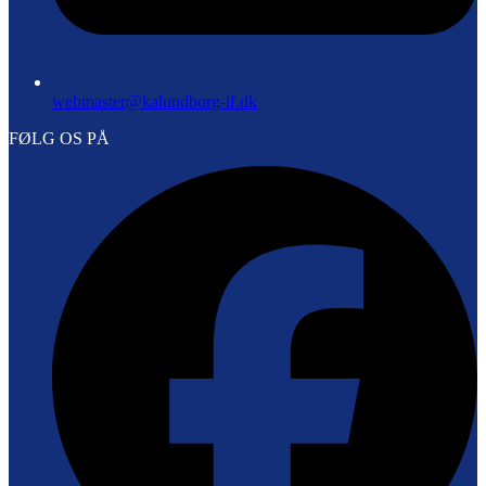
webmaster@kalundborg-if.dk
FØLG OS PÅ
F