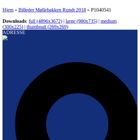
Hjem
»
Billeder Møllebakken Rundt 2018
»
P1040541
Downloads
:
full (4896x3672)
|
large (980x735)
|
medium
(300x225)
|
thumbnail (269x269)
ADRESSE