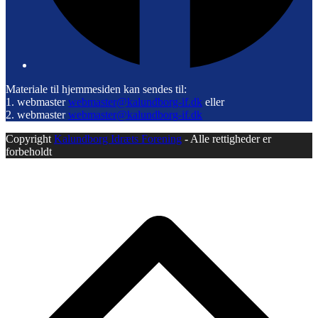
Materiale til hjemmesiden kan sendes til:
1. webmaster
webmaster@kalundborg-if.dk
eller
2. webmaster
webmaster@kalundborg-if.dk
Copyright
Kalundborg Idræts Forening
- Alle rettigheder er
forbeholdt
B
T
T