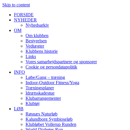
Skip to content
FORSIDE
NYHEDER
Nyhedsarkiv
OM
Om klubben
Bestyrelsen
Vedtægter
Klubbens historie
Links
Vores samarbejdspartnere og sponsorer
Cookie og persondatapolitik
INFO
Løbe/Gang – træning
Indoor-Outdoor Fitness/Yoga
Træningsplaner
Idrætsskadestue
Klubarrangementer
Klubtøj
LØB
Røsnæs Naturløb
Kalundborg Symbioseløb
Klubløbet Vollerup Runden
World Diabetes Run