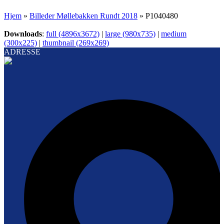
Hjem
»
Billeder Møllebakken Rundt 2018
»
P1040480
Downloads
:
full (4896x3672)
|
large (980x735)
|
medium
(300x225)
|
thumbnail (269x269)
ADRESSE