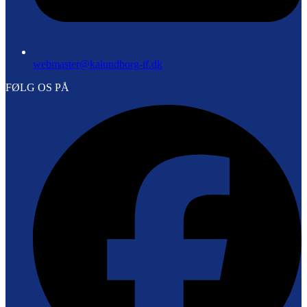
webmaster@kalundborg-if.dk
FØLG OS PÅ
F