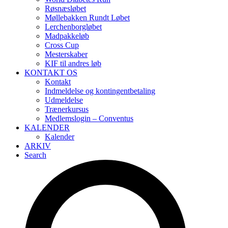
Røsnæsløbet
Møllebakken Rundt Løbet
Lerchenborgløbet
Madpakkeløb
Cross Cup
Mesterskaber
KIF til andres løb
KONTAKT OS
Kontakt
Indmeldelse og kontingentbetaling
Udmeldelse
Trænerkursus
Medlemslogin – Conventus
KALENDER
Kalender
ARKIV
Search