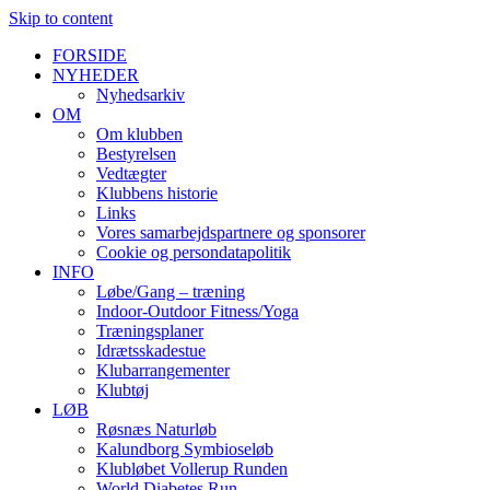
Skip to content
FORSIDE
NYHEDER
Nyhedsarkiv
OM
Om klubben
Bestyrelsen
Vedtægter
Klubbens historie
Links
Vores samarbejdspartnere og sponsorer
Cookie og persondatapolitik
INFO
Løbe/Gang – træning
Indoor-Outdoor Fitness/Yoga
Træningsplaner
Idrætsskadestue
Klubarrangementer
Klubtøj
LØB
Røsnæs Naturløb
Kalundborg Symbioseløb
Klubløbet Vollerup Runden
World Diabetes Run