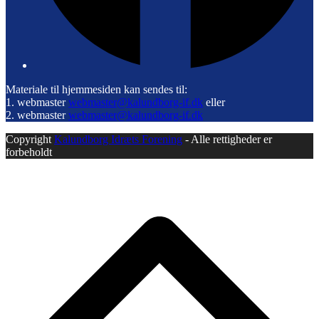
Materiale til hjemmesiden kan sendes til:
1. webmaster
webmaster@kalundborg-if.dk
eller
2. webmaster
webmaster@kalundborg-if.dk
Copyright
Kalundborg Idræts Forening
- Alle rettigheder er
forbeholdt
B
T
T