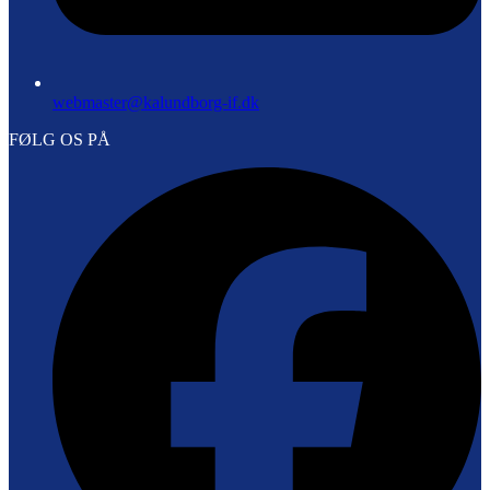
webmaster@kalundborg-if.dk
FØLG OS PÅ
F