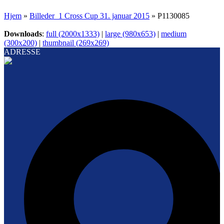
Hjem
»
Billeder_1 Cross Cup 31. januar 2015
»
P1130085
Downloads
:
full (2000x1333)
|
large (980x653)
|
medium
(300x200)
|
thumbnail (269x269)
ADRESSE