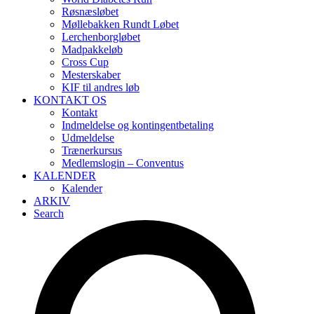
Røsnæsløbet
Møllebakken Rundt Løbet
Lerchenborgløbet
Madpakkeløb
Cross Cup
Mesterskaber
KIF til andres løb
KONTAKT OS
Kontakt
Indmeldelse og kontingentbetaling
Udmeldelse
Trænerkursus
Medlemslogin – Conventus
KALENDER
Kalender
ARKIV
Search