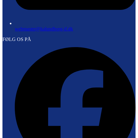
webmaster@kalundborg-if.dk
FØLG OS PÅ
F