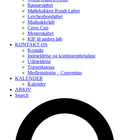
Røsnæsløbet
Møllebakken Rundt Løbet
Lerchenborgløbet
Madpakkeløb
Cross Cup
Mesterskaber
KIF til andres løb
KONTAKT OS
Kontakt
Indmeldelse og kontingentbetaling
Udmeldelse
Trænerkursus
Medlemslogin – Conventus
KALENDER
Kalender
ARKIV
Search