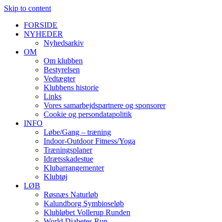
Skip to content
FORSIDE
NYHEDER
Nyhedsarkiv
OM
Om klubben
Bestyrelsen
Vedtægter
Klubbens historie
Links
Vores samarbejdspartnere og sponsorer
Cookie og persondatapolitik
INFO
Løbe/Gang – træning
Indoor-Outdoor Fitness/Yoga
Træningsplaner
Idrætsskadestue
Klubarrangementer
Klubtøj
LØB
Røsnæs Naturløb
Kalundborg Symbioseløb
Klubløbet Vollerup Runden
World Diabetes Run