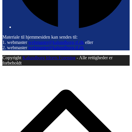
Materiale til hjemmesiden kan sendes til:
1. webmaster
webmaster@kalundborg-if.dk
eller
2. webmaster
webmaster@kalundborg-if.dk
Copyright
Kalundborg Idræts Forening
- Alle rettigheder er
forbeholdt
B
T
T