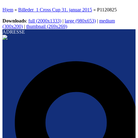
Hjem
»
Billeder_1 Cross Cup 31. januar 2015
»
P1120825
Downloads
:
full (2000x1333)
|
large (980x653)
|
medium
(300x200)
|
thumbnail (269x269)
ADRESSE