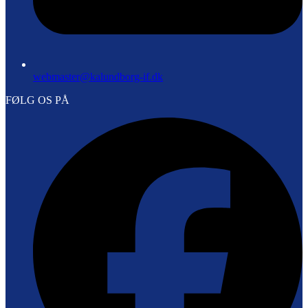
webmaster@kalundborg-if.dk
FØLG OS PÅ
F