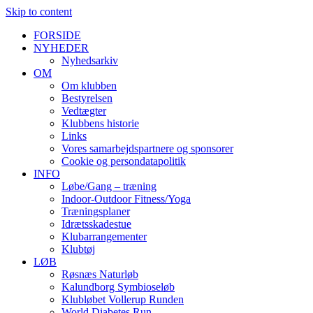
Skip to content
FORSIDE
NYHEDER
Nyhedsarkiv
OM
Om klubben
Bestyrelsen
Vedtægter
Klubbens historie
Links
Vores samarbejdspartnere og sponsorer
Cookie og persondatapolitik
INFO
Løbe/Gang – træning
Indoor-Outdoor Fitness/Yoga
Træningsplaner
Idrætsskadestue
Klubarrangementer
Klubtøj
LØB
Røsnæs Naturløb
Kalundborg Symbioseløb
Klubløbet Vollerup Runden
World Diabetes Run