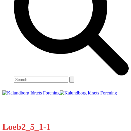
Search
Open
Close
mobile
mobile
menu
menu
Loeb2_5_1-1