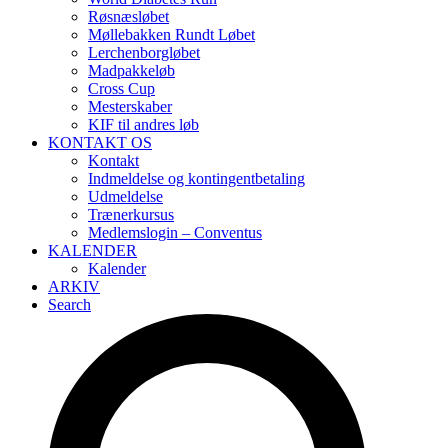
Røsnæsløbet
Møllebakken Rundt Løbet
Lerchenborgløbet
Madpakkeløb
Cross Cup
Mesterskaber
KIF til andres løb
KONTAKT OS
Kontakt
Indmeldelse og kontingentbetaling
Udmeldelse
Trænerkursus
Medlemslogin – Conventus
KALENDER
Kalender
ARKIV
Search