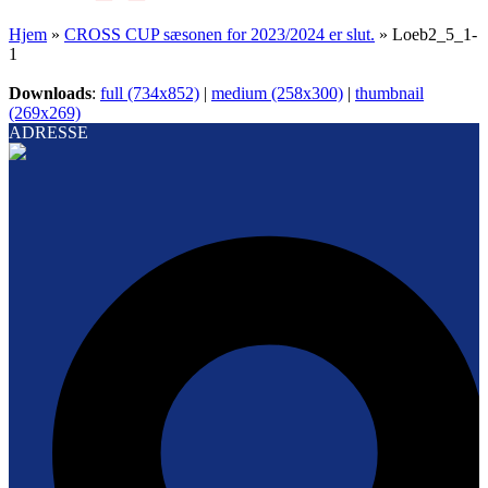
Hjem
»
CROSS CUP sæsonen for 2023/2024 er slut.
»
Loeb2_5_1-
1
Downloads
:
full (734x852)
|
medium (258x300)
|
thumbnail
(269x269)
ADRESSE