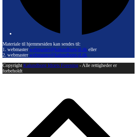
Materiale til hjemmesiden kan sendes til:
1. webmaster
webmaster@kalundborg-if.dk
eller
2. webmaster
webmaster@kalundborg-if.dk
Copyright
Kalundborg Idræts Forening
- Alle rettigheder er
forbeholdt
B
T
T