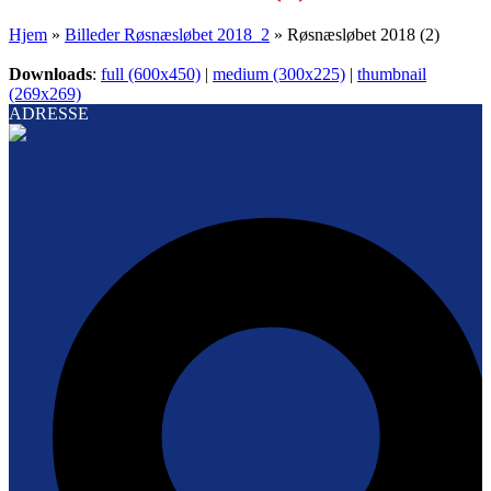
Hjem
»
Billeder Røsnæsløbet 2018_2
»
Røsnæsløbet 2018 (2)
Downloads
:
full (600x450)
|
medium (300x225)
|
thumbnail
(269x269)
ADRESSE