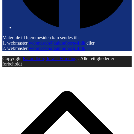
Materiale til hjemmesiden kan sendes til:
1. webmaster
webmaster@kalundborg-if.dk
eller
2. webmaster
webmaster@kalundborg-if.dk
Copyright
Kalundborg Idræts Forening
- Alle rettigheder er
forbeholdt
B
T
T