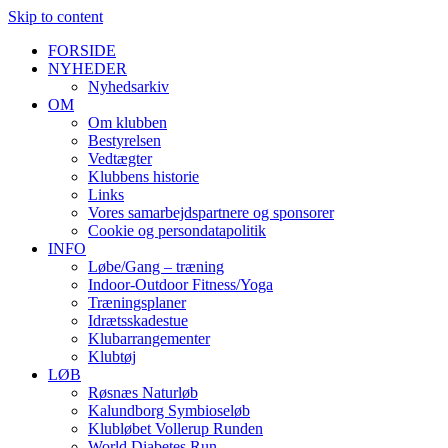
Skip to content
FORSIDE
NYHEDER
Nyhedsarkiv
OM
Om klubben
Bestyrelsen
Vedtægter
Klubbens historie
Links
Vores samarbejdspartnere og sponsorer
Cookie og persondatapolitik
INFO
Løbe/Gang – træning
Indoor-Outdoor Fitness/Yoga
Træningsplaner
Idrætsskadestue
Klubarrangementer
Klubtøj
LØB
Røsnæs Naturløb
Kalundborg Symbioseløb
Klubløbet Vollerup Runden
World Diabetes Run