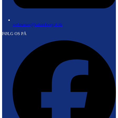
webmaster@kalundborg-if.dk
FØLG OS PÅ
F