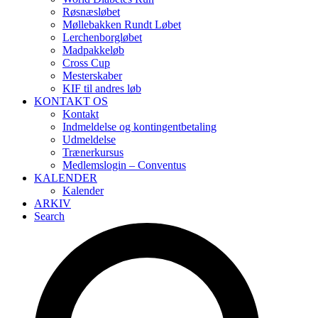
Røsnæsløbet
Møllebakken Rundt Løbet
Lerchenborgløbet
Madpakkeløb
Cross Cup
Mesterskaber
KIF til andres løb
KONTAKT OS
Kontakt
Indmeldelse og kontingentbetaling
Udmeldelse
Trænerkursus
Medlemslogin – Conventus
KALENDER
Kalender
ARKIV
Search