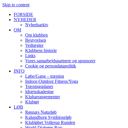
Skip to content
FORSIDE
NYHEDER
Nyhedsarkiv
OM
Om klubben
Bestyrelsen
Vedtægter
Klubbens historie
Links
Vores samarbejdspartnere og sponsorer
Cookie og persondatapolitik
INFO
Løbe/Gang – træning
Indoor-Outdoor Fitness/Yoga
Træningsplaner
Idrætsskadestue
Klubarrangementer
Klubtøj
LØB
Røsnæs Naturløb
Kalundborg Symbioseløb
Klubløbet Vollerup Runden
World Diabetes Run