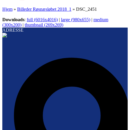
Hjem
»
Billeder Røsnæsløbet 2018_1
»
DSC_2451
Downloads
:
full (6016x4016)
|
large (980x655)
|
medium
(300x200)
|
thumbnail (269x269)
ADRESSE