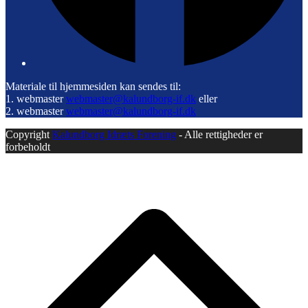
Materiale til hjemmesiden kan sendes til:
1. webmaster
webmaster@kalundborg-if.dk
eller
2. webmaster
webmaster@kalundborg-if.dk
Copyright
Kalundborg Idræts Forening
- Alle rettigheder er
forbeholdt
B
T
T