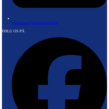
webmaster@kalundborg-if.dk
FØLG OS PÅ
F