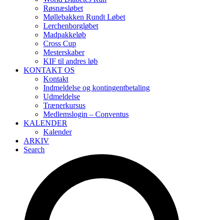
Røsnæsløbet
Møllebakken Rundt Løbet
Lerchenborgløbet
Madpakkeløb
Cross Cup
Mesterskaber
KIF til andres løb
KONTAKT OS
Kontakt
Indmeldelse og kontingentbetaling
Udmeldelse
Trænerkursus
Medlemslogin – Conventus
KALENDER
Kalender
ARKIV
Search