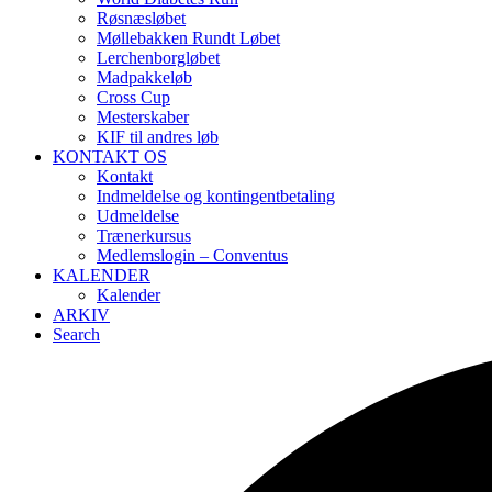
Røsnæsløbet
Møllebakken Rundt Løbet
Lerchenborgløbet
Madpakkeløb
Cross Cup
Mesterskaber
KIF til andres løb
KONTAKT OS
Kontakt
Indmeldelse og kontingentbetaling
Udmeldelse
Trænerkursus
Medlemslogin – Conventus
KALENDER
Kalender
ARKIV
Search