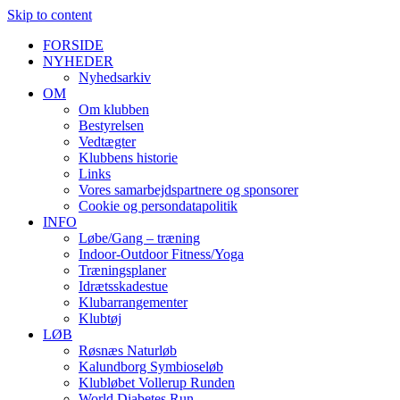
Skip to content
FORSIDE
NYHEDER
Nyhedsarkiv
OM
Om klubben
Bestyrelsen
Vedtægter
Klubbens historie
Links
Vores samarbejdspartnere og sponsorer
Cookie og persondatapolitik
INFO
Løbe/Gang – træning
Indoor-Outdoor Fitness/Yoga
Træningsplaner
Idrætsskadestue
Klubarrangementer
Klubtøj
LØB
Røsnæs Naturløb
Kalundborg Symbioseløb
Klubløbet Vollerup Runden
World Diabetes Run