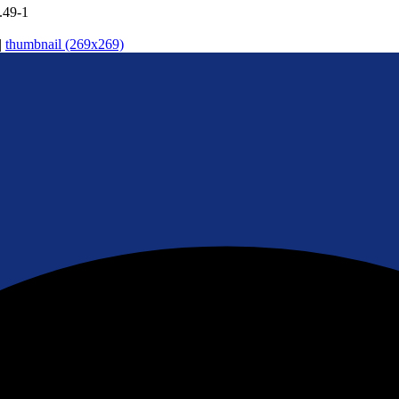
.49-1
|
thumbnail (269x269)