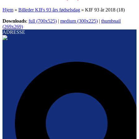
Hjem
»
Billeder KIFs 93 års fødselsdag
»
KIF 93 år 2018 (18)
Downloads
:
full (700x525)
|
medium (300x225)
|
thumbnail
(269x269)
ADRESSE