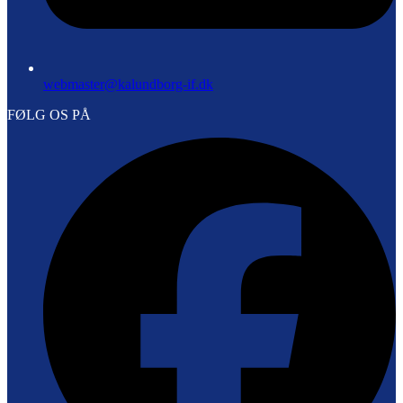
webmaster@kalundborg-if.dk
FØLG OS PÅ
F