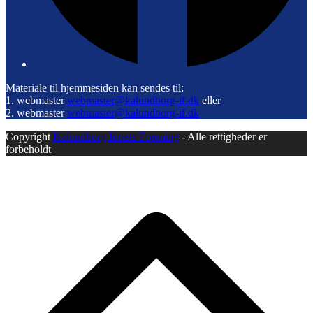
Materiale til hjemmesiden kan sendes til:
1. webmaster
webmaster@kalundborg-if.dk
eller
2. webmaster
webmaster@kalundborg-if.dk
Copyright
Kalundborg Idræts Forening
- Alle rettigheder er
forbeholdt
B
T
T