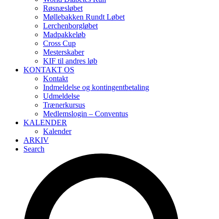
Røsnæsløbet
Møllebakken Rundt Løbet
Lerchenborgløbet
Madpakkeløb
Cross Cup
Mesterskaber
KIF til andres løb
KONTAKT OS
Kontakt
Indmeldelse og kontingentbetaling
Udmeldelse
Trænerkursus
Medlemslogin – Conventus
KALENDER
Kalender
ARKIV
Search