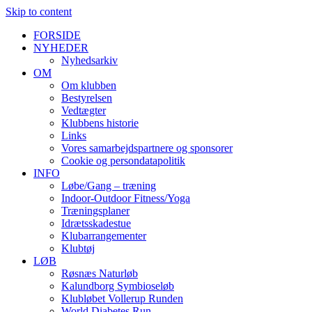
Skip to content
FORSIDE
NYHEDER
Nyhedsarkiv
OM
Om klubben
Bestyrelsen
Vedtægter
Klubbens historie
Links
Vores samarbejdspartnere og sponsorer
Cookie og persondatapolitik
INFO
Løbe/Gang – træning
Indoor-Outdoor Fitness/Yoga
Træningsplaner
Idrætsskadestue
Klubarrangementer
Klubtøj
LØB
Røsnæs Naturløb
Kalundborg Symbioseløb
Klubløbet Vollerup Runden
World Diabetes Run