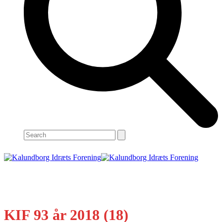
Search
Open
Close
mobile
mobile
menu
menu
KIF 93 år 2018 (18)