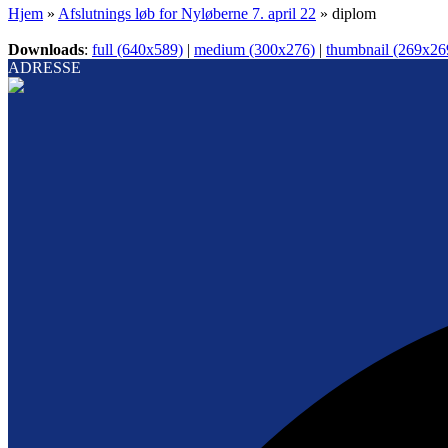
Hjem
»
Afslutnings løb for Nyløberne 7. april 22
»
diplom
Downloads
:
full (640x589)
|
medium (300x276)
|
thumbnail (269x26
ADRESSE