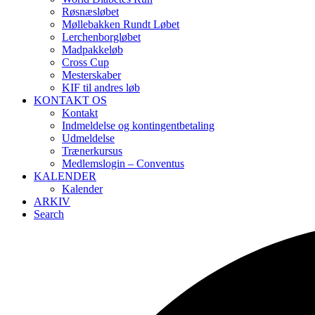
Røsnæsløbet
Møllebakken Rundt Løbet
Lerchenborgløbet
Madpakkeløb
Cross Cup
Mesterskaber
KIF til andres løb
KONTAKT OS
Kontakt
Indmeldelse og kontingentbetaling
Udmeldelse
Trænerkursus
Medlemslogin – Conventus
KALENDER
Kalender
ARKIV
Search