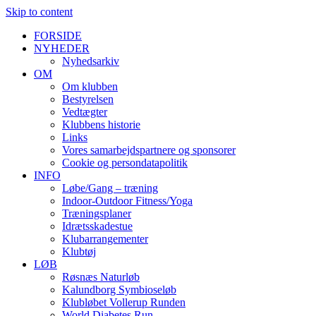
Skip to content
FORSIDE
NYHEDER
Nyhedsarkiv
OM
Om klubben
Bestyrelsen
Vedtægter
Klubbens historie
Links
Vores samarbejdspartnere og sponsorer
Cookie og persondatapolitik
INFO
Løbe/Gang – træning
Indoor-Outdoor Fitness/Yoga
Træningsplaner
Idrætsskadestue
Klubarrangementer
Klubtøj
LØB
Røsnæs Naturløb
Kalundborg Symbioseløb
Klubløbet Vollerup Runden
World Diabetes Run